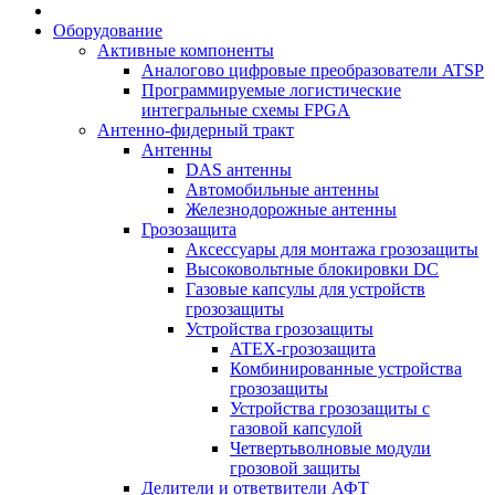
Оборудование
Активные компоненты
Аналогово цифровые преобразователи ATSP
Программируемые логистические
интегральные схемы FPGA
Антенно-фидерный тракт
Антенны
DAS антенны
Автомобильные антенны
Железнодорожные антенны
Грозозащита
Аксессуары для монтажа грозозащиты
Высоковольтные блокировки DC
Газовые капсулы для устройств
грозозащиты
Устройства грозозащиты
ATEX-грозозащита
Комбинированные устройства
грозозащиты
Устройства грозозащиты с
газовой капсулой
Четвертьволновые модули
грозовой защиты
Делители и ответвители АФТ