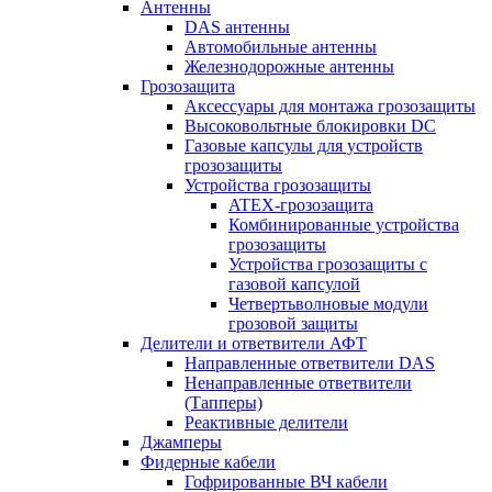
Антенны
DAS антенны
Автомобильные антенны
Железнодорожные антенны
Грозозащита
Аксессуары для монтажа грозозащиты
Высоковольтные блокировки DC
Газовые капсулы для устройств
грозозащиты
Устройства грозозащиты
ATEX-грозозащита
Комбинированные устройства
грозозащиты
Устройства грозозащиты с
газовой капсулой
Четвертьволновые модули
грозовой защиты
Делители и ответвители АФТ
Направленные ответвители DAS
Ненаправленные ответвители
(Тапперы)
Реактивные делители
Джамперы
Фидерные кабели
Гофрированные ВЧ кабели