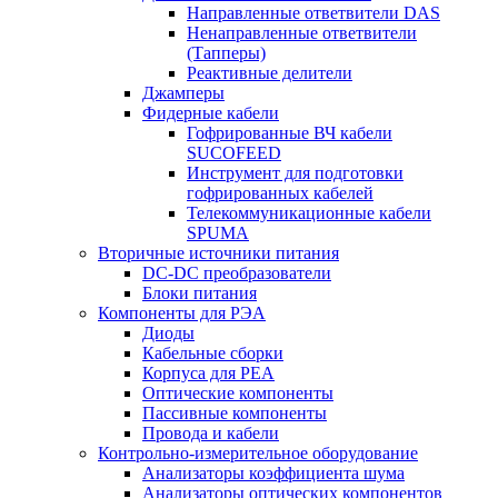
Направленные ответвители DAS
Ненаправленные ответвители
(Тапперы)
Реактивные делители
Джамперы
Фидерные кабели
Гофрированные ВЧ кабели
SUCOFEED
Инструмент для подготовки
гофрированных кабелей
Телекоммуникационные кабели
SPUMA
Вторичные источники питания
DC-DC преобразователи
Блоки питания
Компоненты для РЭА
Диоды
Кабельные сборки
Корпуса для РЕА
Оптические компоненты
Пассивные компоненты
Провода и кабели
Контрольно-измерительное оборудование
Анализаторы коэффициента шума
Анализаторы оптических компонентов