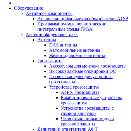
Оборудование
Активные компоненты
Аналогово цифровые преобразователи ATSP
Программируемые логистические
интегральные схемы FPGA
Антенно-фидерный тракт
Антенны
DAS антенны
Автомобильные антенны
Железнодорожные антенны
Грозозащита
Аксессуары для монтажа грозозащиты
Высоковольтные блокировки DC
Газовые капсулы для устройств
грозозащиты
Устройства грозозащиты
ATEX-грозозащита
Комбинированные устройства
грозозащиты
Устройства грозозащиты с
газовой капсулой
Четвертьволновые модули
грозовой защиты
Делители и ответвители АФТ