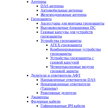
Антенны
DAS антенны
Автомобильные антенны
Железнодорожные антенны
Грозозащита
Аксессуары для монтажа грозозащиты
Высоковольтные блокировки DC
Газовые капсулы для устройств
грозозащиты
Устройства грозозащиты
ATEX-грозозащита
Комбинированные устройства
грозозащиты
Устройства грозозащиты с
газовой капсулой
Четвертьволновые модули
грозовой защиты
Делители и ответвители АФТ
Направленные ответвители DAS
Ненаправленные ответвители
(Тапперы)
Реактивные делители
Джамперы
Фидерные кабели
Гофрированные ВЧ кабели