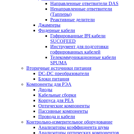
Направленные ответвители DAS
Ненаправленные ответвители
(Тапперы)
Реактивные делители
Джамперы
Фидерные кабели
Гофрированные ВЧ кабели
SUCOFEED
Инструмент для подготовки
гофрированных кабелей
Телекоммуникационные кабели
SPUMA
Вторичные источники питания
DC-DC преобразователи
Блоки питания
Компоненты для РЭА
Диоды
Кабельные сборки
Корпуса для РЕА
Оптические компоненты
Пассивные компоненты
Провода и кабели
Контрольно-измерительное оборудование
Анализаторы коэффициента шума
Анализаторы оптических компонентов