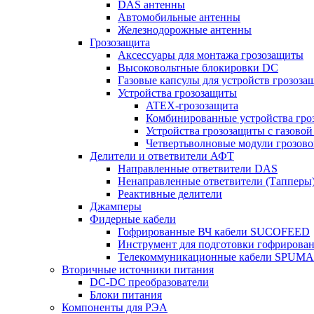
DAS антенны
Автомобильные антенны
Железнодорожные антенны
Грозозащита
Аксессуары для монтажа грозозащиты
Высоковольтные блокировки DC
Газовые капсулы для устройств грозоза
Устройства грозозащиты
ATEX-грозозащита
Комбинированные устройства гро
Устройства грозозащиты с газовой
Четвертьволновые модули грозов
Делители и ответвители АФТ
Направленные ответвители DAS
Ненаправленные ответвители (Тапперы
Реактивные делители
Джамперы
Фидерные кабели
Гофрированные ВЧ кабели SUCOFEED
Инструмент для подготовки гофрирова
Телекоммуникационные кабели SPUMA
Вторичные источники питания
DC-DC преобразователи
Блоки питания
Компоненты для РЭА