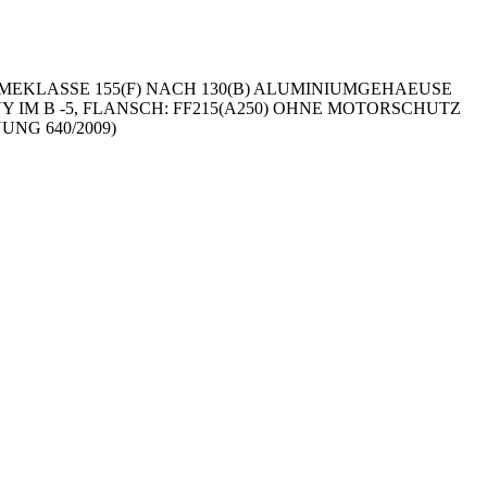
MEKLASSE 155(F) NACH 130(B) ALUMINIUMGEHAEUSE
60VY IM B -5, FLANSCH: FF215(A250) OHNE MOTORSCHUTZ
NG 640/2009)