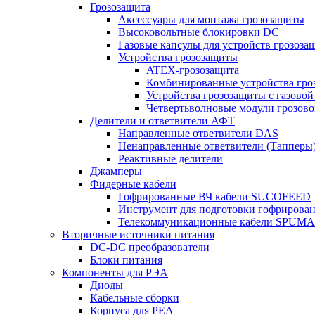
Грозозащита
Аксессуары для монтажа грозозащиты
Высоковольтные блокировки DC
Газовые капсулы для устройств грозоза
Устройства грозозащиты
ATEX-грозозащита
Комбинированные устройства гро
Устройства грозозащиты с газовой
Четвертьволновые модули грозов
Делители и ответвители АФТ
Направленные ответвители DAS
Ненаправленные ответвители (Тапперы
Реактивные делители
Джамперы
Фидерные кабели
Гофрированные ВЧ кабели SUCOFEED
Инструмент для подготовки гофрирова
Телекоммуникационные кабели SPUMA
Вторичные источники питания
DC-DC преобразователи
Блоки питания
Компоненты для РЭА
Диоды
Кабельные сборки
Корпуса для РЕА