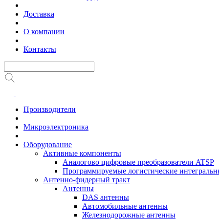
Доставка
О компании
Контакты
Производители
Микроэлектроника
Оборудование
Активные компоненты
Аналогово цифровые преобразователи ATSP
Программируемые логистические интеграль
Антенно-фидерный тракт
Антенны
DAS антенны
Автомобильные антенны
Железнодорожные антенны