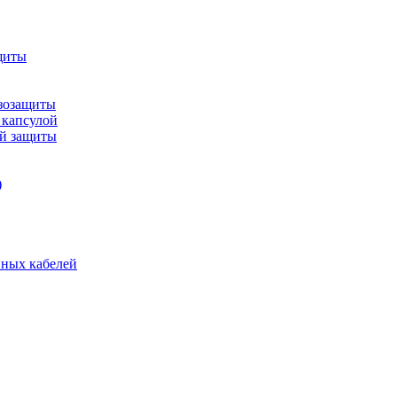
щиты
зозащиты
 капсулой
ой защиты
)
нных кабелей