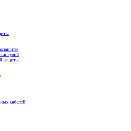
щиты
зозащиты
 капсулой
ой защиты
)
нных кабелей