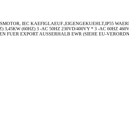
SMOTOR, IEC KAEFIGLAEUF.,EIGENGEKUEHLT,IP55 WAER
) 3,45KW (60HZ) 3 -AC 50HZ 230VD/400VY * 3 -AC 60HZ 4
N FUER EXPORT AUSSERHALB EWR (SIEHE EU-VERORDNU