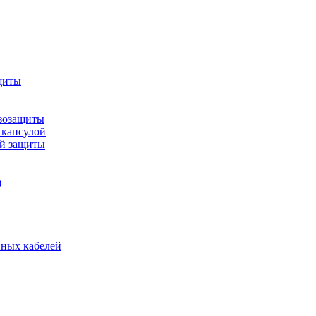
щиты
зозащиты
 капсулой
ой защиты
)
нных кабелей