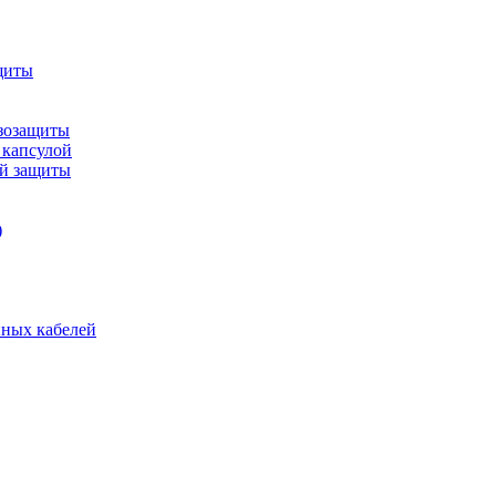
щиты
зозащиты
 капсулой
ой защиты
)
нных кабелей