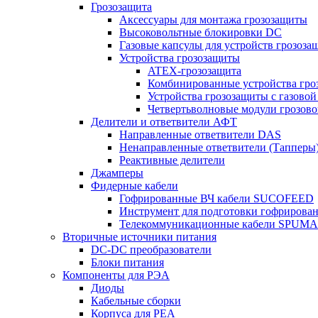
Грозозащита
Аксессуары для монтажа грозозащиты
Высоковольтные блокировки DC
Газовые капсулы для устройств грозоза
Устройства грозозащиты
ATEX-грозозащита
Комбинированные устройства гро
Устройства грозозащиты с газовой
Четвертьволновые модули грозов
Делители и ответвители АФТ
Направленные ответвители DAS
Ненаправленные ответвители (Тапперы
Реактивные делители
Джамперы
Фидерные кабели
Гофрированные ВЧ кабели SUCOFEED
Инструмент для подготовки гофрирова
Телекоммуникационные кабели SPUMA
Вторичные источники питания
DC-DC преобразователи
Блоки питания
Компоненты для РЭА
Диоды
Кабельные сборки
Корпуса для РЕА