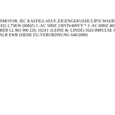
SMOTOR, IEC KAEFIGLAEUF.,EIGENGEKUEHLT,IP55 WAER
HZ) 1,75KW (60HZ) 3 -AC 50HZ 230VD/400VY * 3 -AC 60HZ
L 861 900 220, 1024 I -(LEINE &- LINDE) 1024 IMPU
LB EWR (SIEHE EU-VERORDNUNG 640/2009)