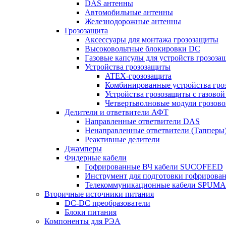
DAS антенны
Автомобильные антенны
Железнодорожные антенны
Грозозащита
Аксессуары для монтажа грозозащиты
Высоковольтные блокировки DC
Газовые капсулы для устройств грозоза
Устройства грозозащиты
ATEX-грозозащита
Комбинированные устройства гро
Устройства грозозащиты с газовой
Четвертьволновые модули грозов
Делители и ответвители АФТ
Направленные ответвители DAS
Ненаправленные ответвители (Тапперы
Реактивные делители
Джамперы
Фидерные кабели
Гофрированные ВЧ кабели SUCOFEED
Инструмент для подготовки гофрирова
Телекоммуникационные кабели SPUMA
Вторичные источники питания
DC-DC преобразователи
Блоки питания
Компоненты для РЭА