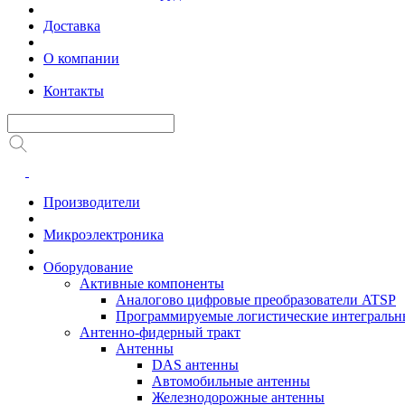
Доставка
О компании
Контакты
Производители
Микроэлектроника
Оборудование
Активные компоненты
Аналогово цифровые преобразователи ATSP
Программируемые логистические интеграль
Антенно-фидерный тракт
Антенны
DAS антенны
Автомобильные антенны
Железнодорожные антенны