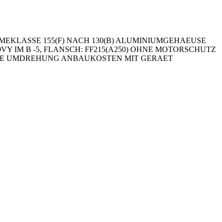
MEKLASSE 155(F) NACH 130(B) ALUMINIUMGEHAEUSE
 460VY IM B -5, FLANSCH: FF215(A250) OHNE MOTORSCHUTZ
LSE JE UMDREHUNG ANBAUKOSTEN MIT GERAET