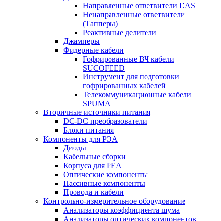
Направленные ответвители DAS
Ненаправленные ответвители
(Тапперы)
Реактивные делители
Джамперы
Фидерные кабели
Гофрированные ВЧ кабели
SUCOFEED
Инструмент для подготовки
гофрированных кабелей
Телекоммуникационные кабели
SPUMA
Вторичные источники питания
DC-DC преобразователи
Блоки питания
Компоненты для РЭА
Диоды
Кабельные сборки
Корпуса для РЕА
Оптические компоненты
Пассивные компоненты
Провода и кабели
Контрольно-измерительное оборудование
Анализаторы коэффициента шума
Анализаторы оптических компонентов