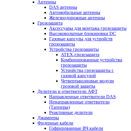
Антенны
DAS антенны
Автомобильные антенны
Железнодорожные антенны
Грозозащита
Аксессуары для монтажа грозозащиты
Высоковольтные блокировки DC
Газовые капсулы для устройств
грозозащиты
Устройства грозозащиты
ATEX-грозозащита
Комбинированные устройства
грозозащиты
Устройства грозозащиты с
газовой капсулой
Четвертьволновые модули
грозовой защиты
Делители и ответвители АФТ
Направленные ответвители DAS
Ненаправленные ответвители
(Тапперы)
Реактивные делители
Джамперы
Фидерные кабели
Гофрированные ВЧ кабели