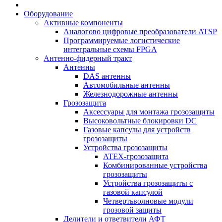
Оборудование
Активные компоненты
Аналогово цифровые преобразователи ATSP
Программируемые логистические
интегральные схемы FPGA
Антенно-фидерный тракт
Антенны
DAS антенны
Автомобильные антенны
Железнодорожные антенны
Грозозащита
Аксессуары для монтажа грозозащиты
Высоковольтные блокировки DC
Газовые капсулы для устройств
грозозащиты
Устройства грозозащиты
ATEX-грозозащита
Комбинированные устройства
грозозащиты
Устройства грозозащиты с
газовой капсулой
Четвертьволновые модули
грозовой защиты
Делители и ответвители АФТ