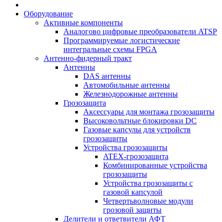
Оборудование
Активные компоненты
Аналогово цифровые преобразователи ATSP
Программируемые логистические
интегральные схемы FPGA
Антенно-фидерный тракт
Антенны
DAS антенны
Автомобильные антенны
Железнодорожные антенны
Грозозащита
Аксессуары для монтажа грозозащиты
Высоковольтные блокировки DC
Газовые капсулы для устройств
грозозащиты
Устройства грозозащиты
ATEX-грозозащита
Комбинированные устройства
грозозащиты
Устройства грозозащиты с
газовой капсулой
Четвертьволновые модули
грозовой защиты
Делители и ответвители АФТ