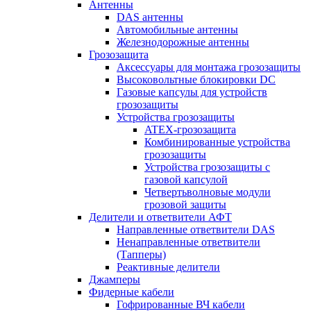
Антенны
DAS антенны
Автомобильные антенны
Железнодорожные антенны
Грозозащита
Аксессуары для монтажа грозозащиты
Высоковольтные блокировки DC
Газовые капсулы для устройств
грозозащиты
Устройства грозозащиты
ATEX-грозозащита
Комбинированные устройства
грозозащиты
Устройства грозозащиты с
газовой капсулой
Четвертьволновые модули
грозовой защиты
Делители и ответвители АФТ
Направленные ответвители DAS
Ненаправленные ответвители
(Тапперы)
Реактивные делители
Джамперы
Фидерные кабели
Гофрированные ВЧ кабели