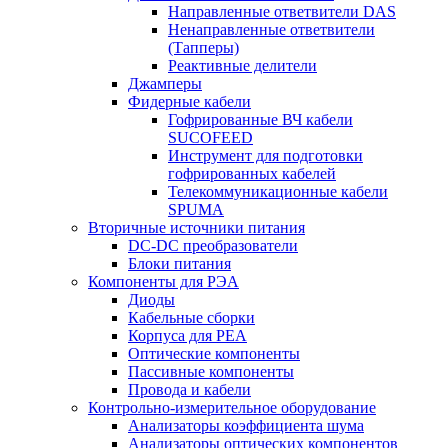
Направленные ответвители DAS
Ненаправленные ответвители
(Тапперы)
Реактивные делители
Джамперы
Фидерные кабели
Гофрированные ВЧ кабели
SUCOFEED
Инструмент для подготовки
гофрированных кабелей
Телекоммуникационные кабели
SPUMA
Вторичные источники питания
DC-DC преобразователи
Блоки питания
Компоненты для РЭА
Диоды
Кабельные сборки
Корпуса для РЕА
Оптические компоненты
Пассивные компоненты
Провода и кабели
Контрольно-измерительное оборудование
Анализаторы коэффициента шума
Анализаторы оптических компонентов