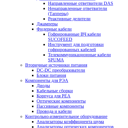
Направленные ответвители DAS
Ненаправленные ответвители
(Тапперы)
Реактивные делители
Джамперы
Фидерные кабели
Гофрированные ВЧ кабели
SUCOFEED
Инструмент для подготовки
гофрированных кабелей
Телекоммуникационные кабели
SPUMA
Вторичные источники питания
DC-DC преобразователи
Блоки питания
Компоненты для РЭА
Диоды
Кабельные сборки
Корпуса для РЕА
Оптические компоненты
Пассивные компоненты
Провода и кабели
Контрольно-измерительное оборудование
Анализаторы коэффициента шума
Анализаторы оптических компонентов