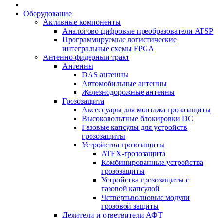
Оборудование
Активные компоненты
Аналогово цифровые преобразователи ATSP
Программируемые логистические
интегральные схемы FPGA
Антенно-фидерный тракт
Антенны
DAS антенны
Автомобильные антенны
Железнодорожные антенны
Грозозащита
Аксессуары для монтажа грозозащиты
Высоковольтные блокировки DC
Газовые капсулы для устройств
грозозащиты
Устройства грозозащиты
ATEX-грозозащита
Комбинированные устройства
грозозащиты
Устройства грозозащиты с
газовой капсулой
Четвертьволновые модули
грозовой защиты
Делители и ответвители АФТ