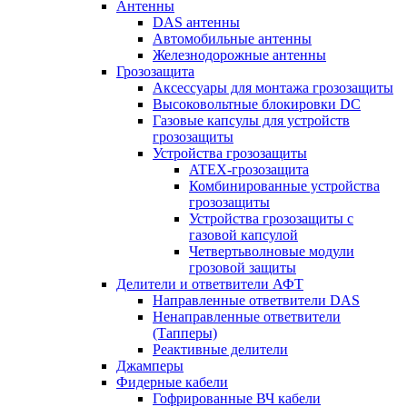
Антенны
DAS антенны
Автомобильные антенны
Железнодорожные антенны
Грозозащита
Аксессуары для монтажа грозозащиты
Высоковольтные блокировки DC
Газовые капсулы для устройств
грозозащиты
Устройства грозозащиты
ATEX-грозозащита
Комбинированные устройства
грозозащиты
Устройства грозозащиты с
газовой капсулой
Четвертьволновые модули
грозовой защиты
Делители и ответвители АФТ
Направленные ответвители DAS
Ненаправленные ответвители
(Тапперы)
Реактивные делители
Джамперы
Фидерные кабели
Гофрированные ВЧ кабели