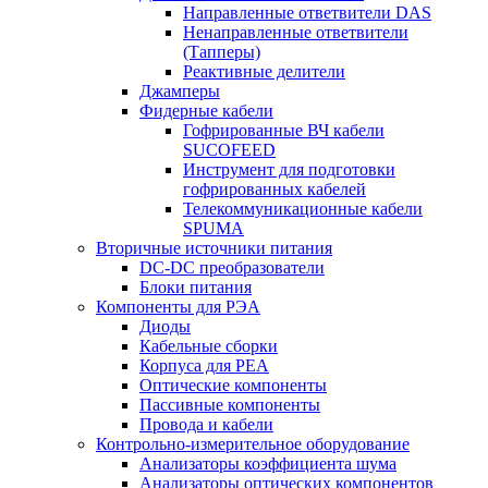
Направленные ответвители DAS
Ненаправленные ответвители
(Тапперы)
Реактивные делители
Джамперы
Фидерные кабели
Гофрированные ВЧ кабели
SUCOFEED
Инструмент для подготовки
гофрированных кабелей
Телекоммуникационные кабели
SPUMA
Вторичные источники питания
DC-DC преобразователи
Блоки питания
Компоненты для РЭА
Диоды
Кабельные сборки
Корпуса для РЕА
Оптические компоненты
Пассивные компоненты
Провода и кабели
Контрольно-измерительное оборудование
Анализаторы коэффициента шума
Анализаторы оптических компонентов