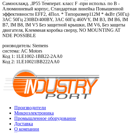
Самоохлажд. ,IP55 Температ. класс F -при использ. по B -
Алюминиевый корпус, Стандартная линейка Повышенной
эффективности EFF2, 4Пол. * Типоразмер112M * 4кВт (50Гц)
3AC 50Гц 230ВD/400ВY, 3AC 60Гц 460VY, IM B3, IM B6, IM
B7, IM B8, IM V5 Без защитной крышки, IM V6, Без защиты
двигателя, Клеммная коробка сверху, NO MOUNTING AT
NDE POSSIBLE
роизводитель: Siemens
система: AC Motors
Код 1: 1LE1002-1BB22-2AA0
Код 2: 1LE10021BB222AA0
Производители
Микроэлектроника
Промышленное оборудование
Доставка
О компании