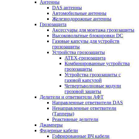
Антенны
DAS антенны
Автомобильные антенны
Железнодорожные антенны
Грозозащита
Аксессуары для монтажа грозозащиты
Высоковольтные блокировки DC
Газовые капсулы для устройств
грозозащиты
Устройства грозозащиты
ATEX-грозозащита
Комбинированные устройства
грозозащиты
Устройства грозозащиты с
газовой капсулой
Четвертьволновые модули
грозовой защиты
Делители и ответвители АФТ
Направленные ответвители DAS
Ненаправленные ответвители
(Тапперы)
Реактивные делители
Джамперы
Фидерные кабели
Гофрированные ВЧ кабели