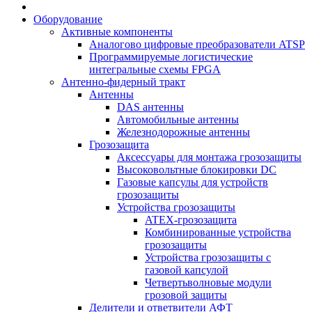
Оборудование
Активные компоненты
Аналогово цифровые преобразователи ATSP
Программируемые логистические
интегральные схемы FPGA
Антенно-фидерный тракт
Антенны
DAS антенны
Автомобильные антенны
Железнодорожные антенны
Грозозащита
Аксессуары для монтажа грозозащиты
Высоковольтные блокировки DC
Газовые капсулы для устройств
грозозащиты
Устройства грозозащиты
ATEX-грозозащита
Комбинированные устройства
грозозащиты
Устройства грозозащиты с
газовой капсулой
Четвертьволновые модули
грозовой защиты
Делители и ответвители АФТ