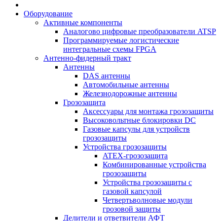
Оборудование
Активные компоненты
Аналогово цифровые преобразователи ATSP
Программируемые логистические
интегральные схемы FPGA
Антенно-фидерный тракт
Антенны
DAS антенны
Автомобильные антенны
Железнодорожные антенны
Грозозащита
Аксессуары для монтажа грозозащиты
Высоковольтные блокировки DC
Газовые капсулы для устройств
грозозащиты
Устройства грозозащиты
ATEX-грозозащита
Комбинированные устройства
грозозащиты
Устройства грозозащиты с
газовой капсулой
Четвертьволновые модули
грозовой защиты
Делители и ответвители АФТ