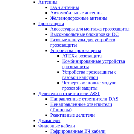
Антенны
DAS антенны
Автомобильные антенны
Железнодорожные антенны
Грозозащита
Аксессуары для монтажа грозозащиты
Высоковольтные блокировки DC
Газовые капсулы для устройств
грозозащиты
Устройства грозозащиты
ATEX-грозозащита
Комбинированные устройства
грозозащиты
Устройства грозозащиты с
газовой капсулой
Четвертьволновые модули
грозовой защиты
Делители и ответвители АФТ
Направленные ответвители DAS
Ненаправленные ответвители
(Тапперы)
Реактивные делители
Джамперы
Фидерные кабели
Гофрированные ВЧ кабели