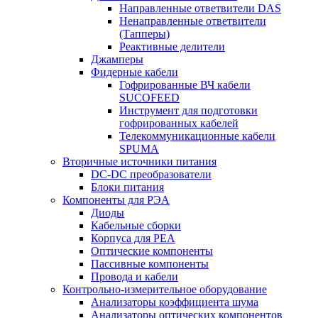
Направленные ответвители DAS
Ненаправленные ответвители
(Тапперы)
Реактивные делители
Джамперы
Фидерные кабели
Гофрированные ВЧ кабели
SUCOFEED
Инструмент для подготовки
гофрированных кабелей
Телекоммуникационные кабели
SPUMA
Вторичные источники питания
DC-DC преобразователи
Блоки питания
Компоненты для РЭА
Диоды
Кабельные сборки
Корпуса для РЕА
Оптические компоненты
Пассивные компоненты
Провода и кабели
Контрольно-измерительное оборудование
Анализаторы коэффициента шума
Анализаторы оптических компонентов