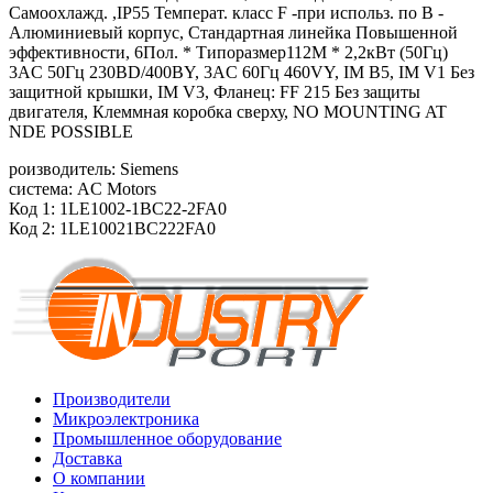
Самоохлажд. ,IP55 Температ. класс F -при использ. по B -
Алюминиевый корпус, Стандартная линейка Повышенной
эффективности, 6Пол. * Типоразмер112M * 2,2кВт (50Гц)
3AC 50Гц 230ВD/400ВY, 3AC 60Гц 460VY, IM B5, IM V1 Без
защитной крышки, IM V3, Фланец: FF 215 Без защиты
двигателя, Клеммная коробка сверху, NO MOUNTING AT
NDE POSSIBLE
роизводитель: Siemens
система: AC Motors
Код 1: 1LE1002-1BC22-2FA0
Код 2: 1LE10021BC222FA0
Производители
Микроэлектроника
Промышленное оборудование
Доставка
О компании