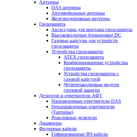
Антенны
DAS антенны
Автомобильные антенны
Железнодорожные антенны
Грозозащита
Аксессуары для монтажа грозозащиты
Высоковольтные блокировки DC
Газовые капсулы для устройств
грозозащиты
Устройства грозозащиты
ATEX-грозозащита
Комбинированные устройства
грозозащиты
Устройства грозозащиты с
газовой капсулой
Четвертьволновые модули
грозовой защиты
Делители и ответвители АФТ
Направленные ответвители DAS
Ненаправленные ответвители
(Тапперы)
Реактивные делители
Джамперы
Фидерные кабели
Гофрированные ВЧ кабели