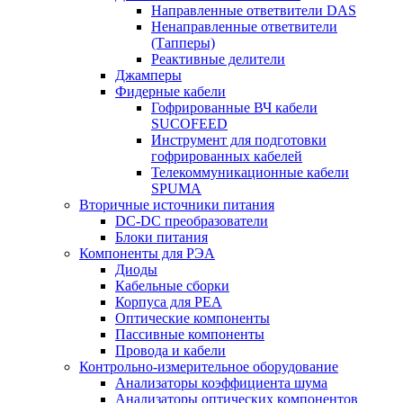
Направленные ответвители DAS
Ненаправленные ответвители
(Тапперы)
Реактивные делители
Джамперы
Фидерные кабели
Гофрированные ВЧ кабели
SUCOFEED
Инструмент для подготовки
гофрированных кабелей
Телекоммуникационные кабели
SPUMA
Вторичные источники питания
DC-DC преобразователи
Блоки питания
Компоненты для РЭА
Диоды
Кабельные сборки
Корпуса для РЕА
Оптические компоненты
Пассивные компоненты
Провода и кабели
Контрольно-измерительное оборудование
Анализаторы коэффициента шума
Анализаторы оптических компонентов