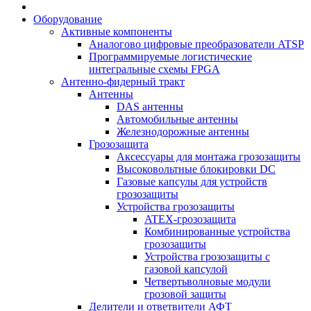
Оборудование
Активные компоненты
Аналогово цифровые преобразователи ATSP
Программируемые логистические
интегральные схемы FPGA
Антенно-фидерный тракт
Антенны
DAS антенны
Автомобильные антенны
Железнодорожные антенны
Грозозащита
Аксессуары для монтажа грозозащиты
Высоковольтные блокировки DC
Газовые капсулы для устройств
грозозащиты
Устройства грозозащиты
ATEX-грозозащита
Комбинированные устройства
грозозащиты
Устройства грозозащиты с
газовой капсулой
Четвертьволновые модули
грозовой защиты
Делители и ответвители АФТ