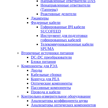
Направленные ответвители DAS
Ненаправленные ответвители
(Тапперы)
Реактивные делители
Джамперы
Фидерные кабели
Гофрированные ВЧ кабели
SUCOFEED
Инструмент для подготовки
гофрированных кабелей
Телекоммуникационные кабели
SPUMA
Вторичные источники питания
DC-DC преобразователи
Блоки питания
Компоненты для РЭА
Диоды
Кабельные сборки
Корпуса для РЕА
Оптические компоненты
Пассивные компоненты
Провода и кабели
Контрольно-измерительное оборудование
Анализаторы коэффициента шума
Анализаторы оптических компонентов