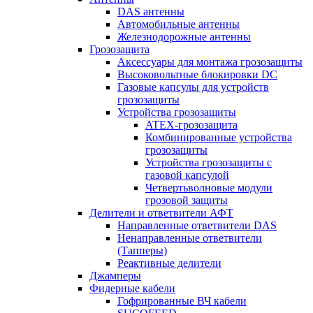
DAS антенны
Автомобильные антенны
Железнодорожные антенны
Грозозащита
Аксессуары для монтажа грозозащиты
Высоковольтные блокировки DC
Газовые капсулы для устройств
грозозащиты
Устройства грозозащиты
ATEX-грозозащита
Комбинированные устройства
грозозащиты
Устройства грозозащиты с
газовой капсулой
Четвертьволновые модули
грозовой защиты
Делители и ответвители АФТ
Направленные ответвители DAS
Ненаправленные ответвители
(Тапперы)
Реактивные делители
Джамперы
Фидерные кабели
Гофрированные ВЧ кабели