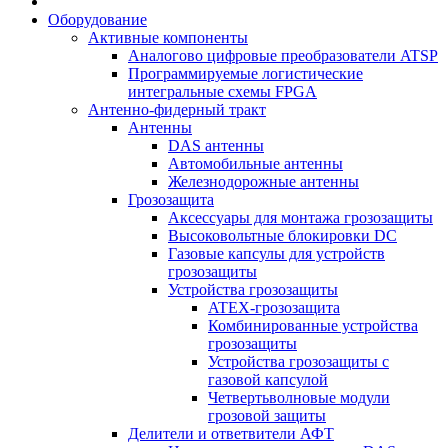
Оборудование
Активные компоненты
Аналогово цифровые преобразователи ATSP
Программируемые логистические
интегральные схемы FPGA
Антенно-фидерный тракт
Антенны
DAS антенны
Автомобильные антенны
Железнодорожные антенны
Грозозащита
Аксессуары для монтажа грозозащиты
Высоковольтные блокировки DC
Газовые капсулы для устройств
грозозащиты
Устройства грозозащиты
ATEX-грозозащита
Комбинированные устройства
грозозащиты
Устройства грозозащиты с
газовой капсулой
Четвертьволновые модули
грозовой защиты
Делители и ответвители АФТ