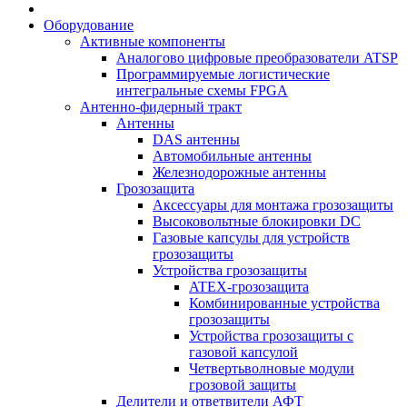
Оборудование
Активные компоненты
Аналогово цифровые преобразователи ATSP
Программируемые логистические
интегральные схемы FPGA
Антенно-фидерный тракт
Антенны
DAS антенны
Автомобильные антенны
Железнодорожные антенны
Грозозащита
Аксессуары для монтажа грозозащиты
Высоковольтные блокировки DC
Газовые капсулы для устройств
грозозащиты
Устройства грозозащиты
ATEX-грозозащита
Комбинированные устройства
грозозащиты
Устройства грозозащиты с
газовой капсулой
Четвертьволновые модули
грозовой защиты
Делители и ответвители АФТ