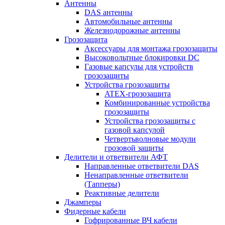
Антенны
DAS антенны
Автомобильные антенны
Железнодорожные антенны
Грозозащита
Аксессуары для монтажа грозозащиты
Высоковольтные блокировки DC
Газовые капсулы для устройств
грозозащиты
Устройства грозозащиты
ATEX-грозозащита
Комбинированные устройства
грозозащиты
Устройства грозозащиты с
газовой капсулой
Четвертьволновые модули
грозовой защиты
Делители и ответвители АФТ
Направленные ответвители DAS
Ненаправленные ответвители
(Тапперы)
Реактивные делители
Джамперы
Фидерные кабели
Гофрированные ВЧ кабели