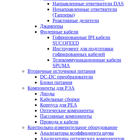
Направленные ответвители DAS
Ненаправленные ответвители
(Тапперы)
Реактивные делители
Джамперы
Фидерные кабели
Гофрированные ВЧ кабели
SUCOFEED
Инструмент для подготовки
гофрированных кабелей
Телекоммуникационные кабели
SPUMA
Вторичные источники питания
DC-DC преобразователи
Блоки питания
Компоненты для РЭА
Диоды
Кабельные сборки
Корпуса для РЕА
Оптические компоненты
Пассивные компоненты
Провода и кабели
Контрольно-измерительное оборудование
Анализаторы коэффициента шума
Анализаторы оптических компонентов