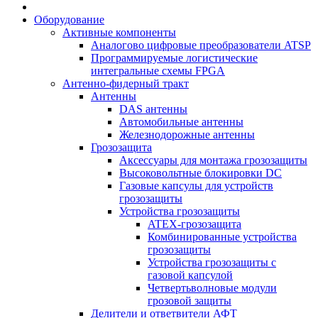
Оборудование
Активные компоненты
Аналогово цифровые преобразователи ATSP
Программируемые логистические
интегральные схемы FPGA
Антенно-фидерный тракт
Антенны
DAS антенны
Автомобильные антенны
Железнодорожные антенны
Грозозащита
Аксессуары для монтажа грозозащиты
Высоковольтные блокировки DC
Газовые капсулы для устройств
грозозащиты
Устройства грозозащиты
ATEX-грозозащита
Комбинированные устройства
грозозащиты
Устройства грозозащиты с
газовой капсулой
Четвертьволновые модули
грозовой защиты
Делители и ответвители АФТ