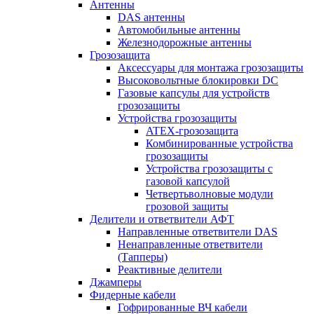
Антенны
DAS антенны
Автомобильные антенны
Железнодорожные антенны
Грозозащита
Аксессуары для монтажа грозозащиты
Высоковольтные блокировки DC
Газовые капсулы для устройств
грозозащиты
Устройства грозозащиты
ATEX-грозозащита
Комбинированные устройства
грозозащиты
Устройства грозозащиты с
газовой капсулой
Четвертьволновые модули
грозовой защиты
Делители и ответвители АФТ
Направленные ответвители DAS
Ненаправленные ответвители
(Тапперы)
Реактивные делители
Джамперы
Фидерные кабели
Гофрированные ВЧ кабели