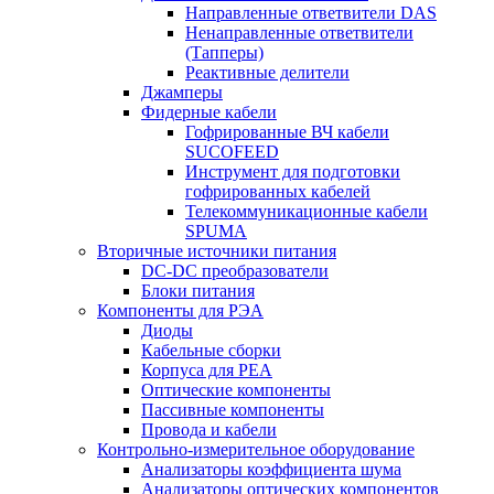
Направленные ответвители DAS
Ненаправленные ответвители
(Тапперы)
Реактивные делители
Джамперы
Фидерные кабели
Гофрированные ВЧ кабели
SUCOFEED
Инструмент для подготовки
гофрированных кабелей
Телекоммуникационные кабели
SPUMA
Вторичные источники питания
DC-DC преобразователи
Блоки питания
Компоненты для РЭА
Диоды
Кабельные сборки
Корпуса для РЕА
Оптические компоненты
Пассивные компоненты
Провода и кабели
Контрольно-измерительное оборудование
Анализаторы коэффициента шума
Анализаторы оптических компонентов