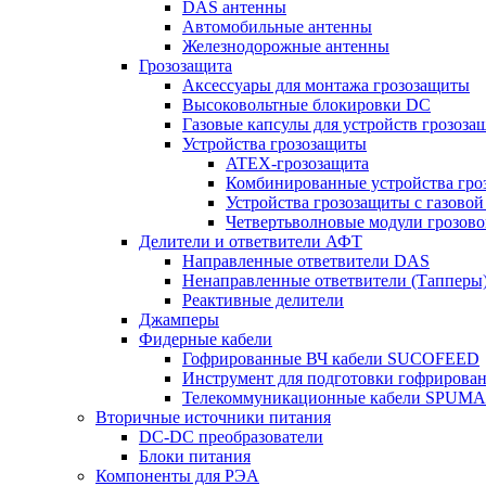
DAS антенны
Автомобильные антенны
Железнодорожные антенны
Грозозащита
Аксессуары для монтажа грозозащиты
Высоковольтные блокировки DC
Газовые капсулы для устройств грозоза
Устройства грозозащиты
ATEX-грозозащита
Комбинированные устройства гро
Устройства грозозащиты с газовой
Четвертьволновые модули грозов
Делители и ответвители АФТ
Направленные ответвители DAS
Ненаправленные ответвители (Тапперы
Реактивные делители
Джамперы
Фидерные кабели
Гофрированные ВЧ кабели SUCOFEED
Инструмент для подготовки гофрирова
Телекоммуникационные кабели SPUMA
Вторичные источники питания
DC-DC преобразователи
Блоки питания
Компоненты для РЭА