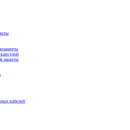
щиты
зозащиты
 капсулой
ой защиты
)
нных кабелей