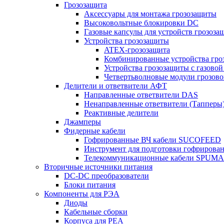
Грозозащита
Аксессуары для монтажа грозозащиты
Высоковольтные блокировки DC
Газовые капсулы для устройств грозоза
Устройства грозозащиты
ATEX-грозозащита
Комбинированные устройства гро
Устройства грозозащиты с газовой
Четвертьволновые модули грозов
Делители и ответвители АФТ
Направленные ответвители DAS
Ненаправленные ответвители (Тапперы
Реактивные делители
Джамперы
Фидерные кабели
Гофрированные ВЧ кабели SUCOFEED
Инструмент для подготовки гофрирова
Телекоммуникационные кабели SPUMA
Вторичные источники питания
DC-DC преобразователи
Блоки питания
Компоненты для РЭА
Диоды
Кабельные сборки
Корпуса для РЕА