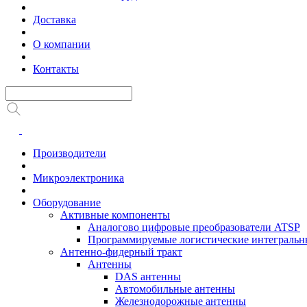
Доставка
О компании
Контакты
Производители
Микроэлектроника
Оборудование
Активные компоненты
Аналогово цифровые преобразователи ATSP
Программируемые логистические интеграль
Антенно-фидерный тракт
Антенны
DAS антенны
Автомобильные антенны
Железнодорожные антенны