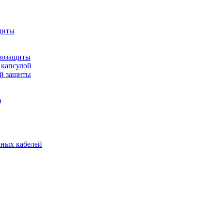
щиты
зозащиты
 капсулой
ой защиты
)
нных кабелей