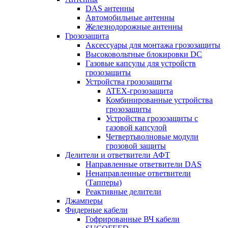
DAS антенны
Автомобильные антенны
Железнодорожные антенны
Грозозащита
Аксессуары для монтажа грозозащиты
Высоковольтные блокировки DC
Газовые капсулы для устройств
грозозащиты
Устройства грозозащиты
ATEX-грозозащита
Комбинированные устройства
грозозащиты
Устройства грозозащиты с
газовой капсулой
Четвертьволновые модули
грозовой защиты
Делители и ответвители АФТ
Направленные ответвители DAS
Ненаправленные ответвители
(Тапперы)
Реактивные делители
Джамперы
Фидерные кабели
Гофрированные ВЧ кабели