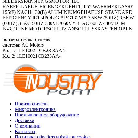
NIEDERSPANNUNGSMOTOR, IEC
KAEFIGLAEUF.,EIGENGEKUEHLT,IP55 WAERMEKLASSE
155(F) NACH 130(B) ALUMINIUMGEHAEUSE STANDARD
EFFICIENCY IE1, 4POLIG * BG132M * 7,5KW (50HZ) 8,6KW
(60HZ) 3 -AC 50HZ 380VD/660VY 3 -AC 60HZ 440VD IM
B -3, OHNE MOTORSCHUTZ ANSCHLUSSKASTEN OBEN
роизводитель: Siemens
система: AC Motors
Код 1: 1LE1002-1CB23-3AA4
Код 2: 1LE10021CB233AA4
Производители
Микроэлектроника
Промышленное оборудование
Доставка
О компании
Контакты
Политика обработки файлов cookie