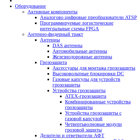
Оборудование
Активные компоненты
Аналогово цифровые преобразователи ATSP
Программируемые логистические
интегральные схемы FPGA
Антенно-фидерный тракт
Антенны
DAS антенны
Автомобильные антенны
Железнодорожные антенны
Грозозащита
Аксессуары для монтажа грозозащиты
Высоковольтные блокировки DC
Газовые капсулы для устройств
грозозащиты
Устройства грозозащиты
ATEX-грозозащита
Комбинированные устройства
грозозащиты
Устройства грозозащиты с
газовой капсулой
Четвертьволновые модули
грозовой защиты
Делители и ответвители АФТ