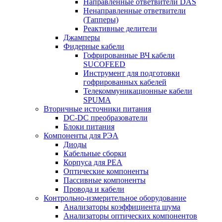
Направленные ответвители DAS
Ненаправленные ответвители
(Тапперы)
Реактивные делители
Джамперы
Фидерные кабели
Гофрированные ВЧ кабели
SUCOFEED
Инструмент для подготовки
гофрированных кабелей
Телекоммуникационные кабели
SPUMA
Вторичные источники питания
DC-DC преобразователи
Блоки питания
Компоненты для РЭА
Диоды
Кабельные сборки
Корпуса для РЕА
Оптические компоненты
Пассивные компоненты
Провода и кабели
Контрольно-измерительное оборудование
Анализаторы коэффициента шума
Анализаторы оптических компонентов