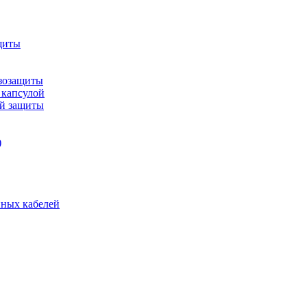
щиты
зозащиты
 капсулой
ой защиты
)
нных кабелей