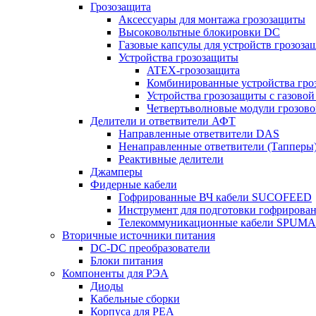
Грозозащита
Аксессуары для монтажа грозозащиты
Высоковольтные блокировки DC
Газовые капсулы для устройств грозоза
Устройства грозозащиты
ATEX-грозозащита
Комбинированные устройства гро
Устройства грозозащиты с газовой
Четвертьволновые модули грозов
Делители и ответвители АФТ
Направленные ответвители DAS
Ненаправленные ответвители (Тапперы
Реактивные делители
Джамперы
Фидерные кабели
Гофрированные ВЧ кабели SUCOFEED
Инструмент для подготовки гофрирова
Телекоммуникационные кабели SPUMA
Вторичные источники питания
DC-DC преобразователи
Блоки питания
Компоненты для РЭА
Диоды
Кабельные сборки
Корпуса для РЕА