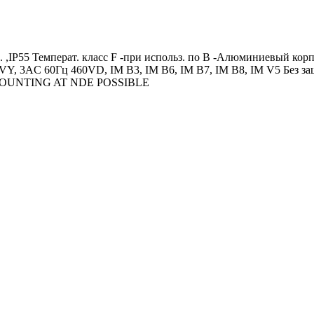
. ,IP55 Температ. класс F -при использ. по B -Алюминиевый к
VY, 3AC 60Гц 460VD, IM B3, IM B6, IM B7, IM B8, IM V5 Без за
NO MOUNTING AT NDE POSSIBLE