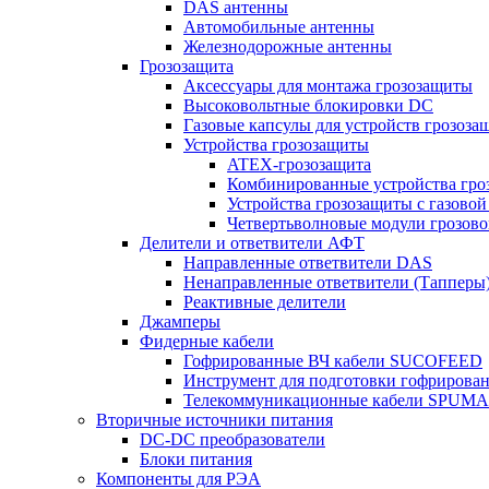
DAS антенны
Автомобильные антенны
Железнодорожные антенны
Грозозащита
Аксессуары для монтажа грозозащиты
Высоковольтные блокировки DC
Газовые капсулы для устройств грозоза
Устройства грозозащиты
ATEX-грозозащита
Комбинированные устройства гро
Устройства грозозащиты с газовой
Четвертьволновые модули грозов
Делители и ответвители АФТ
Направленные ответвители DAS
Ненаправленные ответвители (Тапперы
Реактивные делители
Джамперы
Фидерные кабели
Гофрированные ВЧ кабели SUCOFEED
Инструмент для подготовки гофрирова
Телекоммуникационные кабели SPUMA
Вторичные источники питания
DC-DC преобразователи
Блоки питания
Компоненты для РЭА