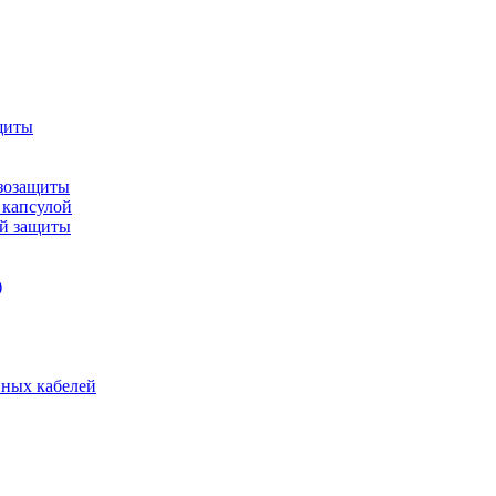
щиты
зозащиты
 капсулой
ой защиты
)
нных кабелей