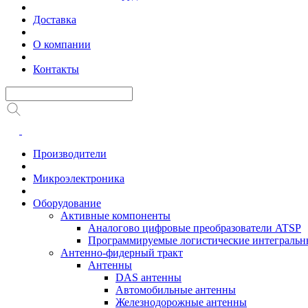
Доставка
О компании
Контакты
Производители
Микроэлектроника
Оборудование
Активные компоненты
Аналогово цифровые преобразователи ATSP
Программируемые логистические интеграль
Антенно-фидерный тракт
Антенны
DAS антенны
Автомобильные антенны
Железнодорожные антенны