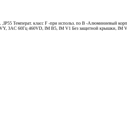
. ,IP55 Температ. класс F -при использ. по B -Алюминиевый к
VY, 3AC 60Гц 460VD, IM B5, IM V1 Без защитной крышки, IM V3