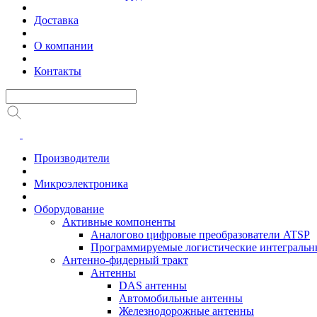
Доставка
О компании
Контакты
Производители
Микроэлектроника
Оборудование
Активные компоненты
Аналогово цифровые преобразователи ATSP
Программируемые логистические интеграль
Антенно-фидерный тракт
Антенны
DAS антенны
Автомобильные антенны
Железнодорожные антенны