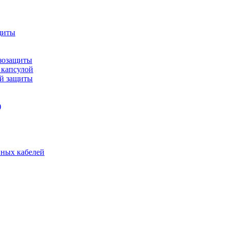
щиты
зозащиты
 капсулой
ой защиты
)
нных кабелей