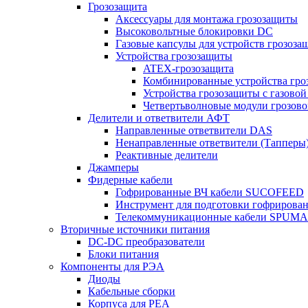
Грозозащита
Аксессуары для монтажа грозозащиты
Высоковольтные блокировки DC
Газовые капсулы для устройств грозоза
Устройства грозозащиты
ATEX-грозозащита
Комбинированные устройства гро
Устройства грозозащиты с газовой
Четвертьволновые модули грозов
Делители и ответвители АФТ
Направленные ответвители DAS
Ненаправленные ответвители (Тапперы
Реактивные делители
Джамперы
Фидерные кабели
Гофрированные ВЧ кабели SUCOFEED
Инструмент для подготовки гофрирова
Телекоммуникационные кабели SPUMA
Вторичные источники питания
DC-DC преобразователи
Блоки питания
Компоненты для РЭА
Диоды
Кабельные сборки
Корпуса для РЕА