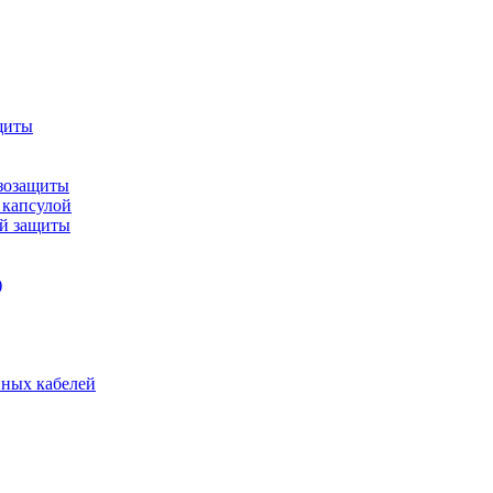
щиты
зозащиты
 капсулой
ой защиты
)
нных кабелей