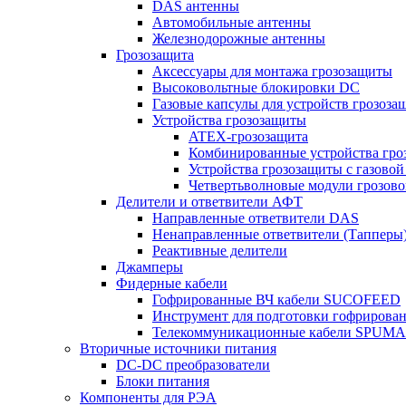
DAS антенны
Автомобильные антенны
Железнодорожные антенны
Грозозащита
Аксессуары для монтажа грозозащиты
Высоковольтные блокировки DC
Газовые капсулы для устройств грозоза
Устройства грозозащиты
ATEX-грозозащита
Комбинированные устройства гро
Устройства грозозащиты с газовой
Четвертьволновые модули грозов
Делители и ответвители АФТ
Направленные ответвители DAS
Ненаправленные ответвители (Тапперы
Реактивные делители
Джамперы
Фидерные кабели
Гофрированные ВЧ кабели SUCOFEED
Инструмент для подготовки гофрирова
Телекоммуникационные кабели SPUMA
Вторичные источники питания
DC-DC преобразователи
Блоки питания
Компоненты для РЭА