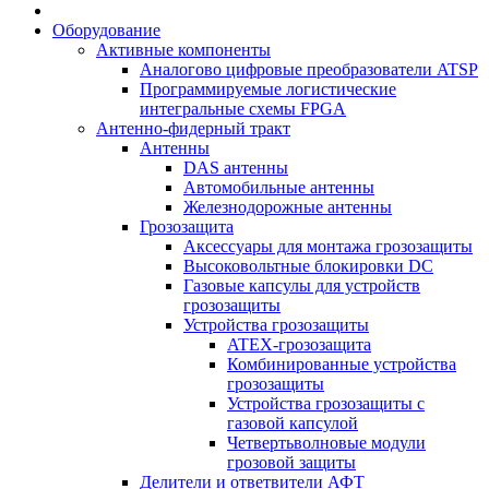
Оборудование
Активные компоненты
Аналогово цифровые преобразователи ATSP
Программируемые логистические
интегральные схемы FPGA
Антенно-фидерный тракт
Антенны
DAS антенны
Автомобильные антенны
Железнодорожные антенны
Грозозащита
Аксессуары для монтажа грозозащиты
Высоковольтные блокировки DC
Газовые капсулы для устройств
грозозащиты
Устройства грозозащиты
ATEX-грозозащита
Комбинированные устройства
грозозащиты
Устройства грозозащиты с
газовой капсулой
Четвертьволновые модули
грозовой защиты
Делители и ответвители АФТ