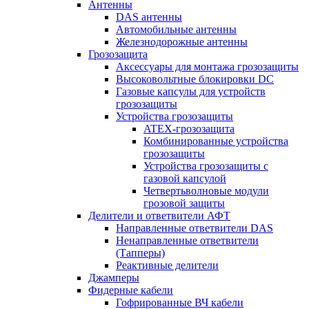
Антенны
DAS антенны
Автомобильные антенны
Железнодорожные антенны
Грозозащита
Аксессуары для монтажа грозозащиты
Высоковольтные блокировки DC
Газовые капсулы для устройств
грозозащиты
Устройства грозозащиты
ATEX-грозозащита
Комбинированные устройства
грозозащиты
Устройства грозозащиты с
газовой капсулой
Четвертьволновые модули
грозовой защиты
Делители и ответвители АФТ
Направленные ответвители DAS
Ненаправленные ответвители
(Тапперы)
Реактивные делители
Джамперы
Фидерные кабели
Гофрированные ВЧ кабели