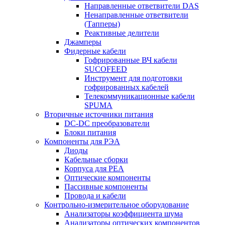
Направленные ответвители DAS
Ненаправленные ответвители
(Тапперы)
Реактивные делители
Джамперы
Фидерные кабели
Гофрированные ВЧ кабели
SUCOFEED
Инструмент для подготовки
гофрированных кабелей
Телекоммуникационные кабели
SPUMA
Вторичные источники питания
DC-DC преобразователи
Блоки питания
Компоненты для РЭА
Диоды
Кабельные сборки
Корпуса для РЕА
Оптические компоненты
Пассивные компоненты
Провода и кабели
Контрольно-измерительное оборудование
Анализаторы коэффициента шума
Анализаторы оптических компонентов