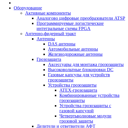
Оборудование
Активные компоненты
Аналогово цифровые преобразователи ATSP
Программируемые логистические
интегральные схемы FPGA
Антенно-фидерный тракт
Антенны
DAS антенны
Автомобильные антенны
Железнодорожные антенны
Грозозащита
Аксессуары для монтажа грозозащиты
Высоковольтные блокировки DC
Газовые капсулы для устройств
грозозащиты
Устройства грозозащиты
ATEX-грозозащита
Комбинированные устройства
грозозащиты
Устройства грозозащиты с
газовой капсулой
Четвертьволновые модули
грозовой защиты
Делители и ответвители АФТ