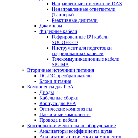
Направленные ответвители DAS
Ненаправленные ответвители
(Тапперы)
Реактивные делители
Джамперы
Фидерные кабели
Гофрированные ВЧ кабели
SUCOFEED
Инструмент для подготовки
гофрированных кабелей
Телекоммуникационные кабели
SPUMA
Вторичные источники питания
DC-DC преобразователи
Блоки питания
Компоненты для РЭА
Диоды
Кабельные сборки
Корпуса для РЕА
Оптические компоненты
Пассивные компоненты
Провода и кабели
Контрольно-измерительное оборудование
Анализаторы коэффициента шума
Анализаторы оптических компонентов