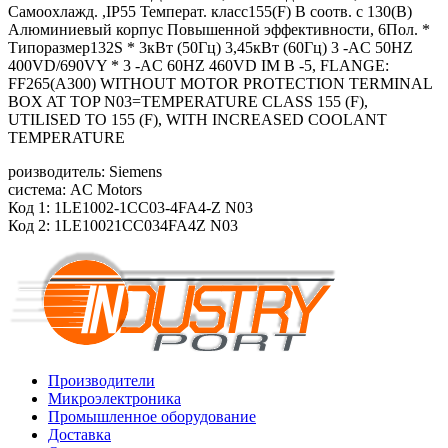
Самоохлажд. ,IP55 Температ. класс155(F) В соотв. с 130(B)
Алюминиевый корпус Повышенной эффективности, 6Пол. *
Типоразмер132S * 3кВт (50Гц) 3,45кВт (60Гц) 3 -AC 50HZ
400VD/690VY * 3 -AC 60HZ 460VD IM B -5, FLANGE:
FF265(A300) WITHOUT MOTOR PROTECTION TERMINAL
BOX AT TOP N03=TEMPERATURE CLASS 155 (F),
UTILISED TO 155 (F), WITH INCREASED COOLANT
TEMPERATURE
роизводитель: Siemens
система: AC Motors
Код 1: 1LE1002-1CC03-4FA4-Z N03
Код 2: 1LE10021CC034FA4Z N03
Производители
Микроэлектроника
Промышленное оборудование
Доставка