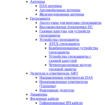
Антенны
DAS антенны
Автомобильные антенны
Железнодорожные антенны
Грозозащита
Аксессуары для монтажа грозозащиты
Высоковольтные блокировки DC
Газовые капсулы для устройств
грозозащиты
Устройства грозозащиты
ATEX-грозозащита
Комбинированные устройства
грозозащиты
Устройства грозозащиты с
газовой капсулой
Четвертьволновые модули
грозовой защиты
Делители и ответвители АФТ
Направленные ответвители DAS
Ненаправленные ответвители
(Тапперы)
Реактивные делители
Джамперы
Фидерные кабели
Гофрированные ВЧ кабели