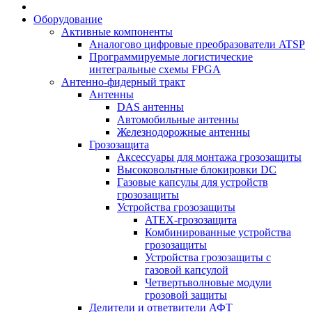
Оборудование
Активные компоненты
Аналогово цифровые преобразователи ATSP
Программируемые логистические
интегральные схемы FPGA
Антенно-фидерный тракт
Антенны
DAS антенны
Автомобильные антенны
Железнодорожные антенны
Грозозащита
Аксессуары для монтажа грозозащиты
Высоковольтные блокировки DC
Газовые капсулы для устройств
грозозащиты
Устройства грозозащиты
ATEX-грозозащита
Комбинированные устройства
грозозащиты
Устройства грозозащиты с
газовой капсулой
Четвертьволновые модули
грозовой защиты
Делители и ответвители АФТ