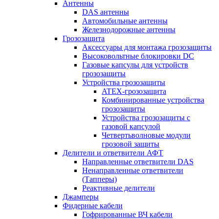
Антенны
DAS антенны
Автомобильные антенны
Железнодорожные антенны
Грозозащита
Аксессуары для монтажа грозозащиты
Высоковольтные блокировки DC
Газовые капсулы для устройств
грозозащиты
Устройства грозозащиты
ATEX-грозозащита
Комбинированные устройства
грозозащиты
Устройства грозозащиты с
газовой капсулой
Четвертьволновые модули
грозовой защиты
Делители и ответвители АФТ
Направленные ответвители DAS
Ненаправленные ответвители
(Тапперы)
Реактивные делители
Джамперы
Фидерные кабели
Гофрированные ВЧ кабели