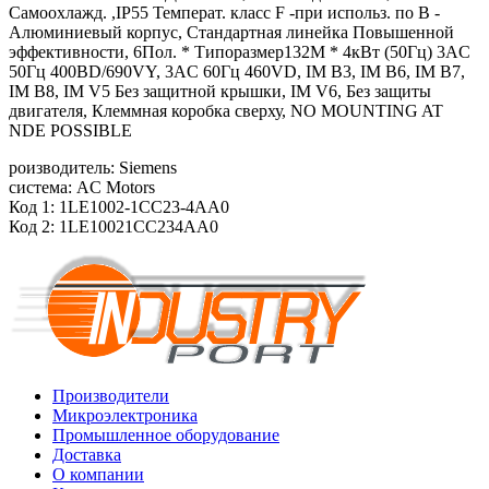
Самоохлажд. ,IP55 Температ. класс F -при использ. по B -
Алюминиевый корпус, Стандартная линейка Повышенной
эффективности, 6Пол. * Типоразмер132M * 4кВт (50Гц) 3AC
50Гц 400ВD/690VY, 3AC 60Гц 460VD, IM B3, IM B6, IM B7,
IM B8, IM V5 Без защитной крышки, IM V6, Без защиты
двигателя, Клеммная коробка сверху, NO MOUNTING AT
NDE POSSIBLE
роизводитель: Siemens
система: AC Motors
Код 1: 1LE1002-1CC23-4AA0
Код 2: 1LE10021CC234AA0
Производители
Микроэлектроника
Промышленное оборудование
Доставка
О компании