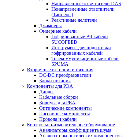
Направленные ответвители DAS
Ненаправленные ответвители
(Тапперы)
Реактивные делители
Джамперы
Фидерные кабели
Гофрированные ВЧ кабели
SUCOFEED
Инструмент для подготовки
гофрированных кабелей
Телекоммуникационные кабели
SPUMA
Вторичные источники питания
DC-DC преобразователи
Блоки питания
Компоненты для РЭА
Диоды
Кабельные сборки
Корпуса для РЕА
Оптические компоненты
Пассивные компоненты
Провода и кабели
Контрольно-измерительное оборудование
Анализаторы коэффициента шума
Анализаторы оптических компонентов