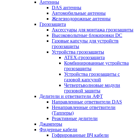
Антенны
DAS антенны
Автомобильные антенны
Железнодорожные антенны
Грозозащита
Аксессуары для монтажа грозозащиты
Высоковольтные блокировки DC
Газовые капсулы для устройств
грозозащиты
Устройства грозозащиты
ATEX-грозозащита
Комбинированные устройства
грозозащиты
Устройства грозозащиты с
газовой капсулой
Четвертьволновые модули
грозовой защиты
Делители и ответвители АФТ
Направленные ответвители DAS
Ненаправленные ответвители
(Тапперы)
Реактивные делители
Джамперы
Фидерные кабели
Гофрированные ВЧ кабели