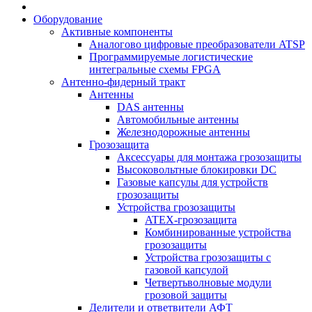
Оборудование
Активные компоненты
Аналогово цифровые преобразователи ATSP
Программируемые логистические
интегральные схемы FPGA
Антенно-фидерный тракт
Антенны
DAS антенны
Автомобильные антенны
Железнодорожные антенны
Грозозащита
Аксессуары для монтажа грозозащиты
Высоковольтные блокировки DC
Газовые капсулы для устройств
грозозащиты
Устройства грозозащиты
ATEX-грозозащита
Комбинированные устройства
грозозащиты
Устройства грозозащиты с
газовой капсулой
Четвертьволновые модули
грозовой защиты
Делители и ответвители АФТ