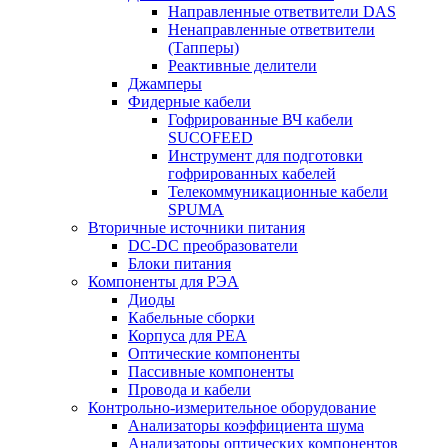
Направленные ответвители DAS
Ненаправленные ответвители
(Тапперы)
Реактивные делители
Джамперы
Фидерные кабели
Гофрированные ВЧ кабели
SUCOFEED
Инструмент для подготовки
гофрированных кабелей
Телекоммуникационные кабели
SPUMA
Вторичные источники питания
DC-DC преобразователи
Блоки питания
Компоненты для РЭА
Диоды
Кабельные сборки
Корпуса для РЕА
Оптические компоненты
Пассивные компоненты
Провода и кабели
Контрольно-измерительное оборудование
Анализаторы коэффициента шума
Анализаторы оптических компонентов