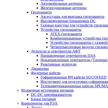
Автомобильные антенны
Железнодорожные антенны
Грозозащита
Аксессуары для монтажа грозозащиты
Высоковольтные блокировки DC
Газовые капсулы для устройств грозоза
Устройства грозозащиты
ATEX-грозозащита
Комбинированные устройства гро
Устройства грозозащиты с газовой
Четвертьволновые модули грозов
Делители и ответвители АФТ
Направленные ответвители DAS
Ненаправленные ответвители (Тапперы
Реактивные делители
Джамперы
Фидерные кабели
Гофрированные ВЧ кабели SUCOFEED
Инструмент для подготовки гофрирова
Телекоммуникационные кабели SPUMA
Вторичные источники питания
DC-DC преобразователи
Блоки питания
Компоненты для РЭА
Диоды