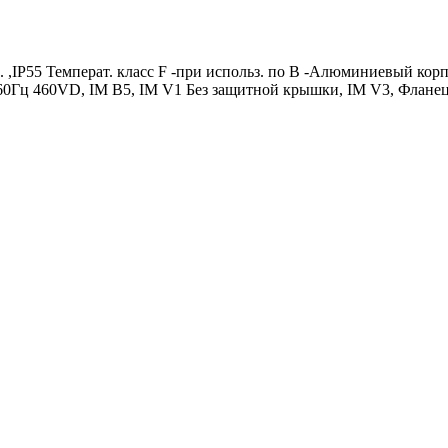
. ,IP55 Температ. класс F -при использ. по B -Алюминиевый ко
Гц 460VD, IM B5, IM V1 Без защитной крышки, IM V3, Фланец: 