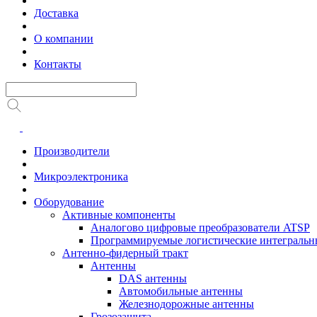
Доставка
О компании
Контакты
Производители
Микроэлектроника
Оборудование
Активные компоненты
Аналогово цифровые преобразователи ATSP
Программируемые логистические интеграль
Антенно-фидерный тракт
Антенны
DAS антенны
Автомобильные антенны
Железнодорожные антенны
Грозозащита