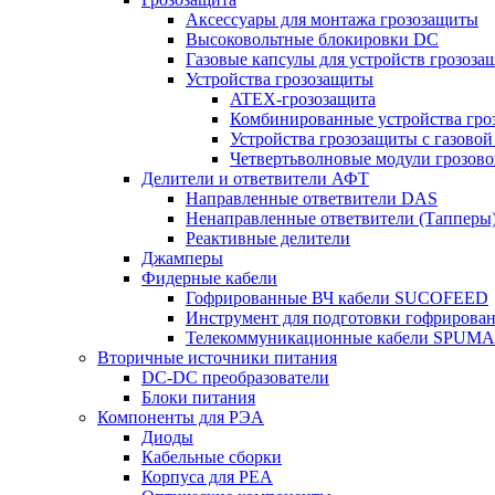
Аксессуары для монтажа грозозащиты
Высоковольтные блокировки DC
Газовые капсулы для устройств грозоза
Устройства грозозащиты
ATEX-грозозащита
Комбинированные устройства гро
Устройства грозозащиты с газовой
Четвертьволновые модули грозов
Делители и ответвители АФТ
Направленные ответвители DAS
Ненаправленные ответвители (Тапперы
Реактивные делители
Джамперы
Фидерные кабели
Гофрированные ВЧ кабели SUCOFEED
Инструмент для подготовки гофрирова
Телекоммуникационные кабели SPUMA
Вторичные источники питания
DC-DC преобразователи
Блоки питания
Компоненты для РЭА
Диоды
Кабельные сборки
Корпуса для РЕА