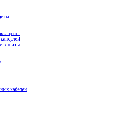
щиты
зозащиты
 капсулой
ой защиты
)
нных кабелей