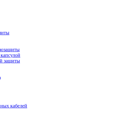
щиты
зозащиты
 капсулой
ой защиты
)
нных кабелей