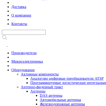
Доставка
О компании
Контакты
Производители
Микроэлектроника
Оборудование
Активные компоненты
Аналогово цифровые преобразователи ATSP
Программируемые логистические интеграль
Антенно-фидерный тракт
Антенны
DAS антенны
Автомобильные антенны
Железнодорожные антенны