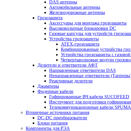
DAS антенны
Автомобильные антенны
Железнодорожные антенны
Грозозащита
Аксессуары для монтажа грозозащиты
Высоковольтные блокировки DC
Газовые капсулы для устройств грозоза
Устройства грозозащиты
ATEX-грозозащита
Комбинированные устройства гро
Устройства грозозащиты с газовой
Четвертьволновые модули грозов
Делители и ответвители АФТ
Направленные ответвители DAS
Ненаправленные ответвители (Тапперы
Реактивные делители
Джамперы
Фидерные кабели
Гофрированные ВЧ кабели SUCOFEED
Инструмент для подготовки гофрирова
Телекоммуникационные кабели SPUMA
Вторичные источники питания
DC-DC преобразователи
Блоки питания
Компоненты для РЭА