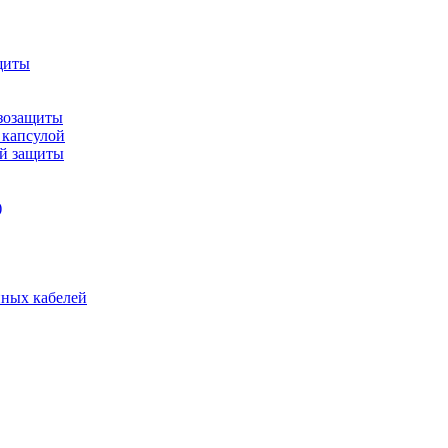
щиты
зозащиты
 капсулой
ой защиты
)
нных кабелей