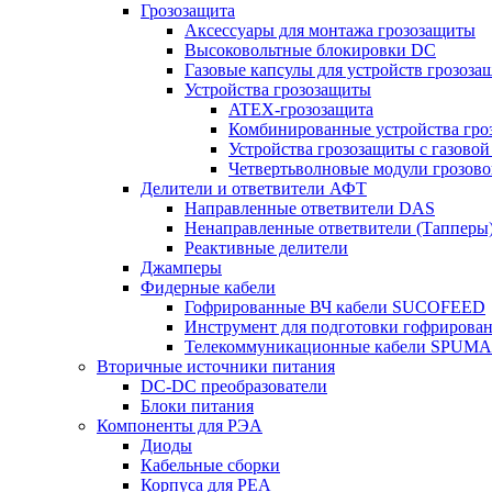
Грозозащита
Аксессуары для монтажа грозозащиты
Высоковольтные блокировки DC
Газовые капсулы для устройств грозоза
Устройства грозозащиты
ATEX-грозозащита
Комбинированные устройства гро
Устройства грозозащиты с газовой
Четвертьволновые модули грозов
Делители и ответвители АФТ
Направленные ответвители DAS
Ненаправленные ответвители (Тапперы
Реактивные делители
Джамперы
Фидерные кабели
Гофрированные ВЧ кабели SUCOFEED
Инструмент для подготовки гофрирова
Телекоммуникационные кабели SPUMA
Вторичные источники питания
DC-DC преобразователи
Блоки питания
Компоненты для РЭА
Диоды
Кабельные сборки
Корпуса для РЕА