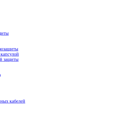
щиты
зозащиты
 капсулой
ой защиты
)
нных кабелей