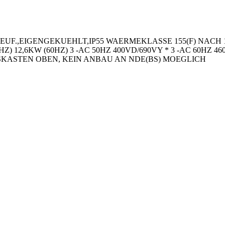
UF.,EIGENGEKUEHLT,IP55 WAERMEKLASSE 155(F) NACH 
) 12,6KW (60HZ) 3 -AC 50HZ 400VD/690VY * 3 -AC 60HZ 460
KASTEN OBEN, KEIN ANBAU AN NDE(BS) MOEGLICH