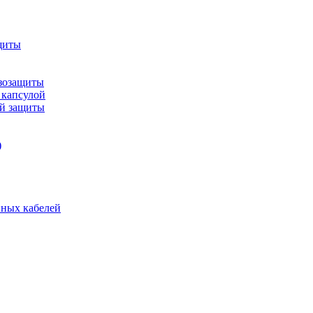
щиты
зозащиты
 капсулой
ой защиты
)
нных кабелей