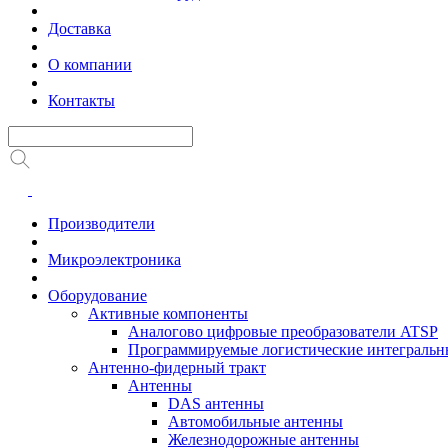
Доставка
О компании
Контакты
Производители
Микроэлектроника
Оборудование
Активные компоненты
Аналогово цифровые преобразователи ATSP
Программируемые логистические интеграль
Антенно-фидерный тракт
Антенны
DAS антенны
Автомобильные антенны
Железнодорожные антенны