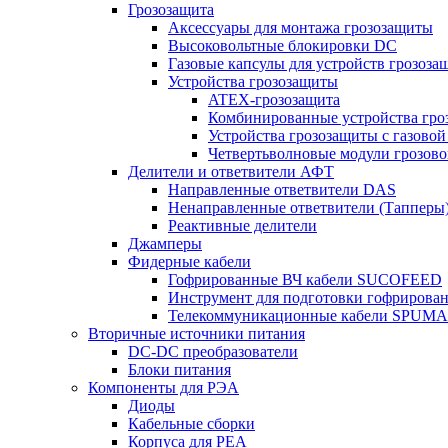
Грозозащита
Аксессуары для монтажа грозозащиты
Высоковольтные блокировки DC
Газовые капсулы для устройств грозоза
Устройства грозозащиты
ATEX-грозозащита
Комбинированные устройства гро
Устройства грозозащиты с газовой
Четвертьволновые модули грозов
Делители и ответвители АФТ
Направленные ответвители DAS
Ненаправленные ответвители (Тапперы
Реактивные делители
Джамперы
Фидерные кабели
Гофрированные ВЧ кабели SUCOFEED
Инструмент для подготовки гофрирова
Телекоммуникационные кабели SPUMA
Вторичные источники питания
DC-DC преобразователи
Блоки питания
Компоненты для РЭА
Диоды
Кабельные сборки
Корпуса для РЕА