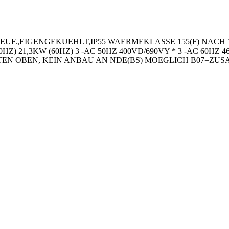
UF.,EIGENGEKUEHLT,IP55 WAERMEKLASSE 155(F) NACH 
HZ) 21,3KW (60HZ) 3 -AC 50HZ 400VD/690VY * 3 -AC 60HZ 
EN OBEN, KEIN ANBAU AN NDE(BS) MOEGLICH B07=ZU