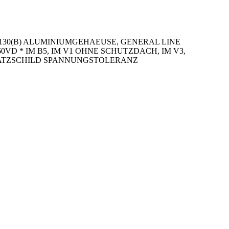
130(B) ALUMINIUMGEHAEUSE, GENERAL LINE
460VD * IM B5, IM V1 OHNE SCHUTZDACH, IM V3,
SATZSCHILD SPANNUNGSTOLERANZ