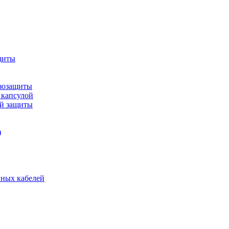
щиты
зозащиты
 капсулой
ой защиты
)
нных кабелей