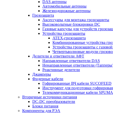
DAS антенны
Автомобильные антенны
Железнодорожные антенны
Грозозащита
Аксессуары для монтажа грозозащиты
Высоковольтные блокировки DC
Газовые капсулы для устройств грозоза
Устройства грозозащиты
ATEX-грозозащита
Комбинированные устройства гро
Устройства грозозащиты с газовой
Четвертьволновые модули грозов
Делители и ответвители АФТ
Направленные ответвители DAS
Ненаправленные ответвители (Тапперы
Реактивные делители
Джамперы
Фидерные кабели
Гофрированные ВЧ кабели SUCOFEED
Инструмент для подготовки гофрирова
Телекоммуникационные кабели SPUMA
Вторичные источники питания
DC-DC преобразователи
Блоки питания
Компоненты для РЭА