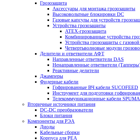
Грозозащита
Аксессуары для монтажа грозозащиты
Высоковольтные блокировки DC
Газовые капсулы для устройств грозоза
Устройства грозозащиты
ATEX-грозозащита
Комбинированные устройства гро
Устройства грозозащиты с газовой
Четвертьволновые модули грозов
Делители и ответвители АФТ
Направленные ответвители DAS
Ненаправленные ответвители (Тапперы
Реактивные делители
Джамперы
Фидерные кабели
Гофрированные ВЧ кабели SUCOFEED
Инструмент для подготовки гофрирова
Телекоммуникационные кабели SPUMA
Вторичные источники питания
DC-DC преобразователи
Блоки питания
Компоненты для РЭА
Диоды
Кабельные сборки
Корпуса для РЕА