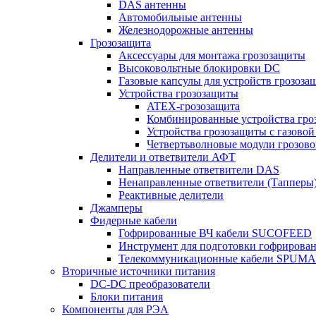
DAS антенны
Автомобильные антенны
Железнодорожные антенны
Грозозащита
Аксессуары для монтажа грозозащиты
Высоковольтные блокировки DC
Газовые капсулы для устройств грозоза
Устройства грозозащиты
ATEX-грозозащита
Комбинированные устройства гро
Устройства грозозащиты с газовой
Четвертьволновые модули грозов
Делители и ответвители АФТ
Направленные ответвители DAS
Ненаправленные ответвители (Тапперы
Реактивные делители
Джамперы
Фидерные кабели
Гофрированные ВЧ кабели SUCOFEED
Инструмент для подготовки гофрирова
Телекоммуникационные кабели SPUMA
Вторичные источники питания
DC-DC преобразователи
Блоки питания
Компоненты для РЭА