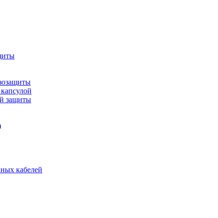
щиты
зозащиты
 капсулой
ой защиты
)
нных кабелей