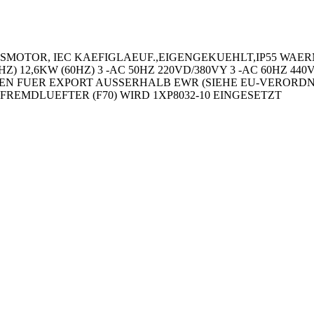
SMOTOR, IEC KAEFIGLAEUF.,EIGENGEKUEHLT,IP55 WAER
HZ) 12,6KW (60HZ) 3 -AC 50HZ 220VD/380VY 3 -AC 60HZ 
N FUER EXPORT AUSSERHALB EWR (SIEHE EU-VERORDN
 FREMDLUEFTER (F70) WIRD 1XP8032-10 EINGESETZT