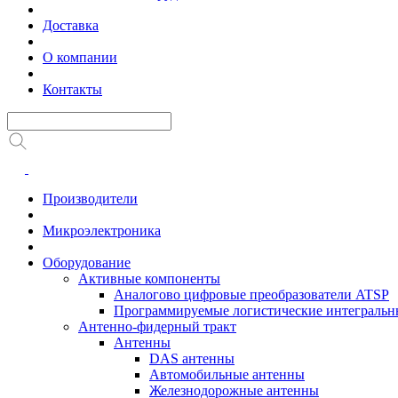
Доставка
О компании
Контакты
Производители
Микроэлектроника
Оборудование
Активные компоненты
Аналогово цифровые преобразователи ATSP
Программируемые логистические интеграль
Антенно-фидерный тракт
Антенны
DAS антенны
Автомобильные антенны
Железнодорожные антенны