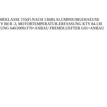
MEKLASSE 155(F) NACH 130(B) ALUMINIUMGEHAEUSE
440VY IM B -3, MOTORTEMPERATUR-ERFASSUNG KTY 84-130
UNG 640/2009) F70=ANBAU FREMDLUEFTER G01=ANBAU