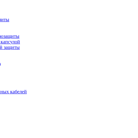
щиты
зозащиты
 капсулой
ой защиты
)
нных кабелей