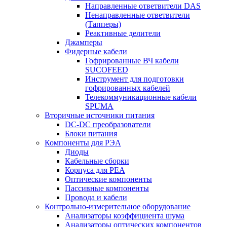
Направленные ответвители DAS
Ненаправленные ответвители
(Тапперы)
Реактивные делители
Джамперы
Фидерные кабели
Гофрированные ВЧ кабели
SUCOFEED
Инструмент для подготовки
гофрированных кабелей
Телекоммуникационные кабели
SPUMA
Вторичные источники питания
DC-DC преобразователи
Блоки питания
Компоненты для РЭА
Диоды
Кабельные сборки
Корпуса для РЕА
Оптические компоненты
Пассивные компоненты
Провода и кабели
Контрольно-измерительное оборудование
Анализаторы коэффициента шума
Анализаторы оптических компонентов