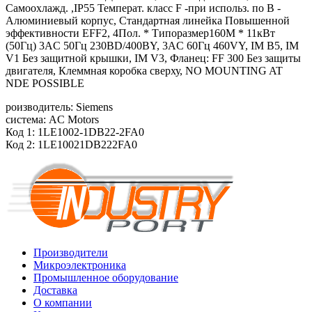
Самоохлажд. ,IP55 Температ. класс F -при использ. по B -
Алюминиевый корпус, Стандартная линейка Повышенной
эффективности EFF2, 4Пол. * Типоразмер160M * 11кВт
(50Гц) 3AC 50Гц 230ВD/400ВY, 3AC 60Гц 460VY, IM B5, IM
V1 Без защитной крышки, IM V3, Фланец: FF 300 Без защиты
двигателя, Клеммная коробка сверху, NO MOUNTING AT
NDE POSSIBLE
роизводитель: Siemens
система: AC Motors
Код 1: 1LE1002-1DB22-2FA0
Код 2: 1LE10021DB222FA0
Производители
Микроэлектроника
Промышленное оборудование
Доставка
О компании