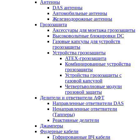
Антенны
DAS антенны
Автомобильные антенны
Железнодорожные антенны
Грозозащита
Аксессуары для монтажа грозозащиты
Высоковольтные блокировки DC
Газовые капсулы для устройств
грозозащиты
Устройства грозозащиты
ATEX-грозозащита
Комбинированные устройства
грозозащиты
Устройства грозозащиты с
газовой капсулой
Четвертьволновые модули
грозовой защиты
Делители и ответвители АФТ
Направленные ответвители DAS
Ненаправленные ответвители
(Тапперы)
Реактивные делители
Джамперы
Фидерные кабели
Гофрированные ВЧ кабели