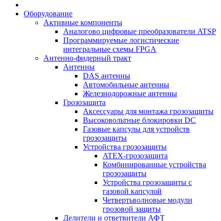
Оборудование
Активные компоненты
Аналогово цифровые преобразователи ATSP
Программируемые логистические
интегральные схемы FPGA
Антенно-фидерный тракт
Антенны
DAS антенны
Автомобильные антенны
Железнодорожные антенны
Грозозащита
Аксессуары для монтажа грозозащиты
Высоковольтные блокировки DC
Газовые капсулы для устройств
грозозащиты
Устройства грозозащиты
ATEX-грозозащита
Комбинированные устройства
грозозащиты
Устройства грозозащиты с
газовой капсулой
Четвертьволновые модули
грозовой защиты
Делители и ответвители АФТ