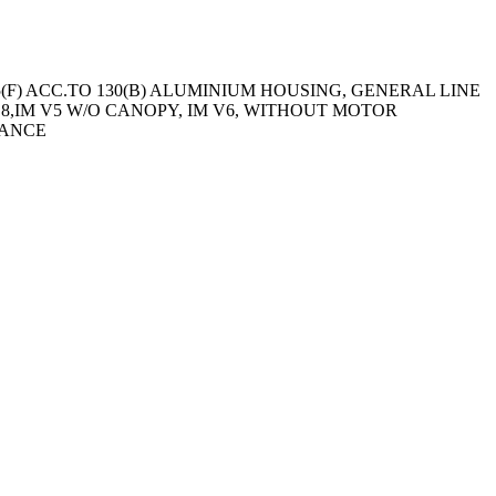
5(F) ACC.TO 130(B) ALUMINIUM HOUSING, GENERAL LINE
M B8,IM V5 W/O CANOPY, IM V6, WITHOUT MOTOR
RANCE