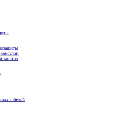
щиты
зозащиты
 капсулой
ой защиты
)
нных кабелей