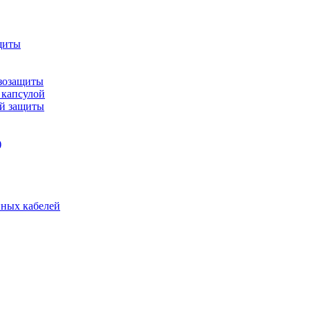
щиты
зозащиты
 капсулой
ой защиты
)
нных кабелей