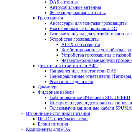
DAS антенны
Автомобильные антенны
Железнодорожные антенны
Грозозащита
Аксессуары для монтажа грозозащиты
Высоковольтные блокировки DC
Газовые капсулы для устройств грозоза
Устройства грозозащиты
ATEX-грозозащита
Комбинированные устройства гро
Устройства грозозащиты с газовой
Четвертьволновые модули грозов
Делители и ответвители АФТ
Направленные ответвители DAS
Ненаправленные ответвители (Тапперы
Реактивные делители
Джамперы
Фидерные кабели
Гофрированные ВЧ кабели SUCOFEED
Инструмент для подготовки гофрирова
Телекоммуникационные кабели SPUMA
Вторичные источники питания
DC-DC преобразователи
Блоки питания
Компоненты для РЭА