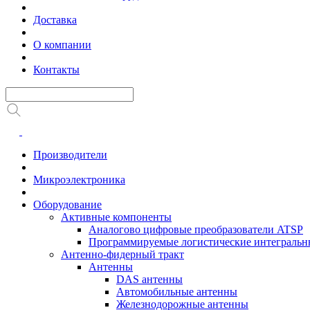
Доставка
О компании
Контакты
Производители
Микроэлектроника
Оборудование
Активные компоненты
Аналогово цифровые преобразователи ATSP
Программируемые логистические интеграль
Антенно-фидерный тракт
Антенны
DAS антенны
Автомобильные антенны
Железнодорожные антенны