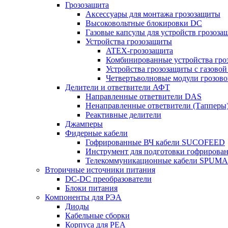
Грозозащита
Аксессуары для монтажа грозозащиты
Высоковольтные блокировки DC
Газовые капсулы для устройств грозоза
Устройства грозозащиты
ATEX-грозозащита
Комбинированные устройства гро
Устройства грозозащиты с газовой
Четвертьволновые модули грозов
Делители и ответвители АФТ
Направленные ответвители DAS
Ненаправленные ответвители (Тапперы
Реактивные делители
Джамперы
Фидерные кабели
Гофрированные ВЧ кабели SUCOFEED
Инструмент для подготовки гофрирова
Телекоммуникационные кабели SPUMA
Вторичные источники питания
DC-DC преобразователи
Блоки питания
Компоненты для РЭА
Диоды
Кабельные сборки
Корпуса для РЕА