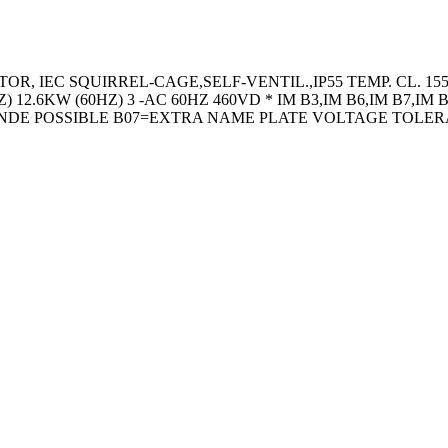
R, IEC SQUIRREL-CAGE,SELF-VENTIL.,IP55 TEMP. CL. 15
) 12.6KW (60HZ) 3 -AC 60HZ 460VD * IM B3,IM B6,IM B7,I
 NDE POSSIBLE B07=EXTRA NAME PLATE VOLTAGE TOLE