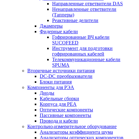
Направленные ответвители DAS
Ненаправленные ответвители
(Тапперы)
Реактивные делители
Джамперы
Фидерные кабели
Гофрированные ВЧ кабели
SUCOFEED
Инструмент для подготовки
гофрированных кабелей
Телекоммуникационные кабели
SPUMA
Вторичные источники питания
DC-DC преобразователи
Блоки питания
Компоненты для РЭА
Диоды
Кабельные сборки
Корпуса для РЕА
Оптические компоненты
Пассивные компоненты
Провода и кабели
Контрольно-измерительное оборудование
Анализаторы коэффициента шума
Анализаторы оптических компонентов