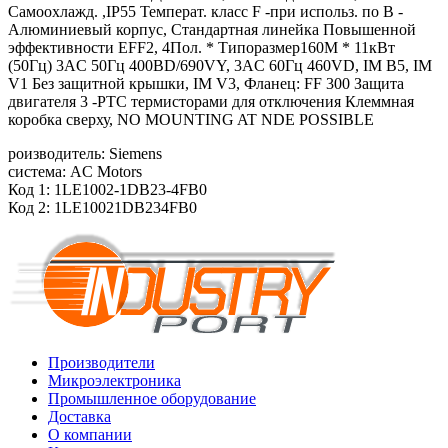
Самоохлажд. ,IP55 Температ. класс F -при использ. по B -
Алюминиевый корпус, Стандартная линейка Повышенной
эффективности EFF2, 4Пол. * Типоразмер160M * 11кВт
(50Гц) 3AC 50Гц 400ВD/690VY, 3AC 60Гц 460VD, IM B5, IM
V1 Без защитной крышки, IM V3, Фланец: FF 300 Защита
двигателя 3 -PTC термисторами для отключения Клеммная
коробка сверху, NO MOUNTING AT NDE POSSIBLE
роизводитель: Siemens
система: AC Motors
Код 1: 1LE1002-1DB23-4FB0
Код 2: 1LE10021DB234FB0
Производители
Микроэлектроника
Промышленное оборудование
Доставка
О компании