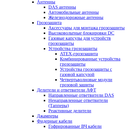
Антенны
DAS антенны
Автомобильные антенны
Железнодорожные антенны
Грозозащита
Аксессуары для монтажа грозозащиты
Высоковольтные блокировки DC
Газовые капсулы для устройств
грозозащиты
Устройства грозозащиты
ATEX-грозозащита
Комбинированные устройства
грозозащиты
Устройства грозозащиты с
газовой капсулой
Четвертьволновые модули
грозовой защиты
Делители и ответвители АФТ
Направленные ответвители DAS
Ненаправленные ответвители
(Тапперы)
Реактивные делители
Джамперы
Фидерные кабели
Гофрированные ВЧ кабели