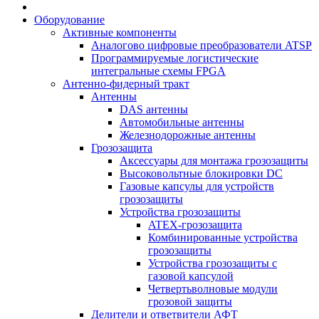
Оборудование
Активные компоненты
Аналогово цифровые преобразователи ATSP
Программируемые логистические
интегральные схемы FPGA
Антенно-фидерный тракт
Антенны
DAS антенны
Автомобильные антенны
Железнодорожные антенны
Грозозащита
Аксессуары для монтажа грозозащиты
Высоковольтные блокировки DC
Газовые капсулы для устройств
грозозащиты
Устройства грозозащиты
ATEX-грозозащита
Комбинированные устройства
грозозащиты
Устройства грозозащиты с
газовой капсулой
Четвертьволновые модули
грозовой защиты
Делители и ответвители АФТ