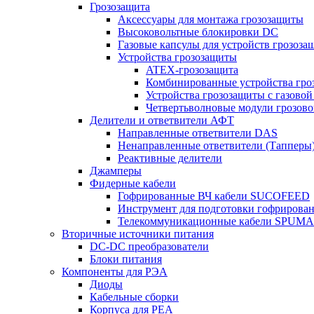
Грозозащита
Аксессуары для монтажа грозозащиты
Высоковольтные блокировки DC
Газовые капсулы для устройств грозоза
Устройства грозозащиты
ATEX-грозозащита
Комбинированные устройства гро
Устройства грозозащиты с газовой
Четвертьволновые модули грозов
Делители и ответвители АФТ
Направленные ответвители DAS
Ненаправленные ответвители (Тапперы
Реактивные делители
Джамперы
Фидерные кабели
Гофрированные ВЧ кабели SUCOFEED
Инструмент для подготовки гофрирова
Телекоммуникационные кабели SPUMA
Вторичные источники питания
DC-DC преобразователи
Блоки питания
Компоненты для РЭА
Диоды
Кабельные сборки
Корпуса для РЕА