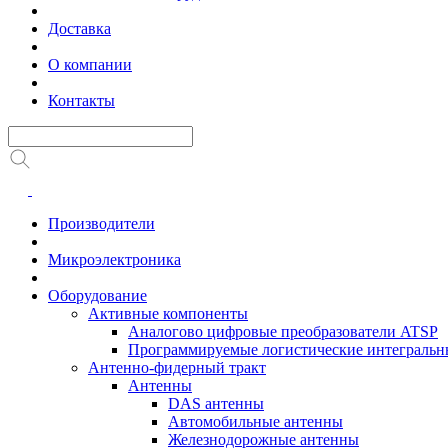
Доставка
О компании
Контакты
Производители
Микроэлектроника
Оборудование
Активные компоненты
Аналогово цифровые преобразователи ATSP
Программируемые логистические интеграль
Антенно-фидерный тракт
Антенны
DAS антенны
Автомобильные антенны
Железнодорожные антенны