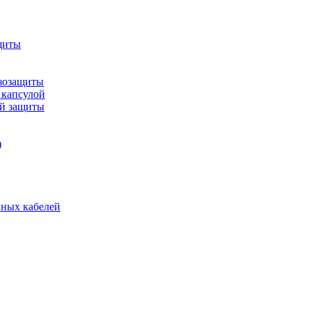
щиты
зозащиты
 капсулой
ой защиты
)
нных кабелей