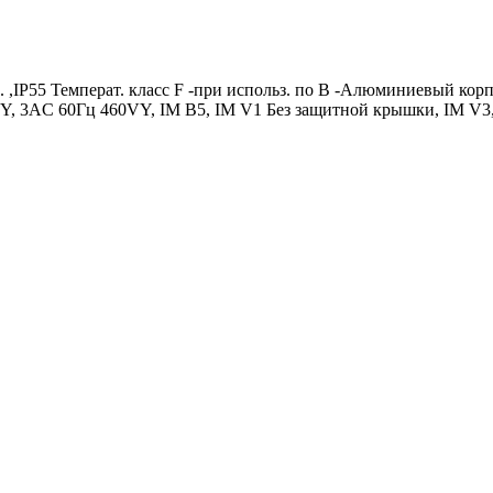
. ,IP55 Температ. класс F -при использ. по B -Алюминиевый к
, 3AC 60Гц 460VY, IM B5, IM V1 Без защитной крышки, IM V3, 