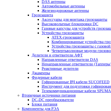
DAS антенны
Автомобильные антенны
Железнодорожные антенны
Грозозащита
Аксессуары для монтажа грозозащиты
Высоковольтные блокировки DC
Газовые капсулы для устройств грозоза
Устройства грозозащиты
ATEX-грозозащита
Комбинированные устройства гро
Устройства грозозащиты с газовой
Четвертьволновые модули грозов
Делители и ответвители АФТ
Направленные ответвители DAS
Ненаправленные ответвители (Тапперы
Реактивные делители
Джамперы
Фидерные кабели
Гофрированные ВЧ кабели SUCOFEED
Инструмент для подготовки гофрирова
Телекоммуникационные кабели SPUMA
Вторичные источники питания
DC-DC преобразователи
Блоки питания
Компоненты для РЭА