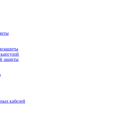
щиты
зозащиты
 капсулой
ой защиты
)
нных кабелей