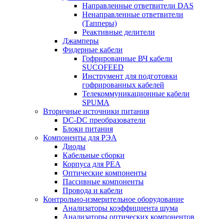
Направленные ответвители DAS
Ненаправленные ответвители
(Тапперы)
Реактивные делители
Джамперы
Фидерные кабели
Гофрированные ВЧ кабели
SUCOFEED
Инструмент для подготовки
гофрированных кабелей
Телекоммуникационные кабели
SPUMA
Вторичные источники питания
DC-DC преобразователи
Блоки питания
Компоненты для РЭА
Диоды
Кабельные сборки
Корпуса для РЕА
Оптические компоненты
Пассивные компоненты
Провода и кабели
Контрольно-измерительное оборудование
Анализаторы коэффициента шума
Анализаторы оптических компонентов