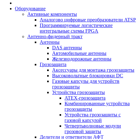
Оборудование
Активные компоненты
Аналогово цифровые преобразователи ATSP
Программируемые логистические
интегральные схемы FPGA
Антенно-фидерный тракт
Антенны
DAS антенны
Автомобильные антенны
Железнодорожные антенны
Грозозащита
Аксессуары для монтажа грозозащиты
Высоковольтные блокировки DC
Газовые капсулы для устройств
грозозащиты
Устройства грозозащиты
ATEX-грозозащита
Комбинированные устройства
грозозащиты
Устройства грозозащиты с
газовой капсулой
Четвертьволновые модули
грозовой защиты
Делители и ответвители АФТ