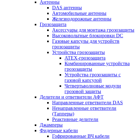
Антенны
DAS антенны
Автомобильные антенны
Железнодорожные антенны
Грозозащита
Аксессуары для монтажа грозозащиты
Высоковольтные блокировки DC
Газовые капсулы для устройств
грозозащиты
Устройства грозозащиты
ATEX-грозозащита
Комбинированные устройства
грозозащиты
Устройства грозозащиты с
газовой капсулой
Четвертьволновые модули
грозовой защиты
Делители и ответвители АФТ
Направленные ответвители DAS
Ненаправленные ответвители
(Тапперы)
Реактивные делители
Джамперы
Фидерные кабели
Гофрированные ВЧ кабели