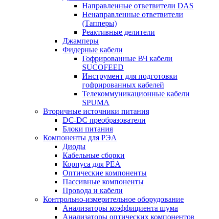
Направленные ответвители DAS
Ненаправленные ответвители
(Тапперы)
Реактивные делители
Джамперы
Фидерные кабели
Гофрированные ВЧ кабели
SUCOFEED
Инструмент для подготовки
гофрированных кабелей
Телекоммуникационные кабели
SPUMA
Вторичные источники питания
DC-DC преобразователи
Блоки питания
Компоненты для РЭА
Диоды
Кабельные сборки
Корпуса для РЕА
Оптические компоненты
Пассивные компоненты
Провода и кабели
Контрольно-измерительное оборудование
Анализаторы коэффициента шума
Анализаторы оптических компонентов