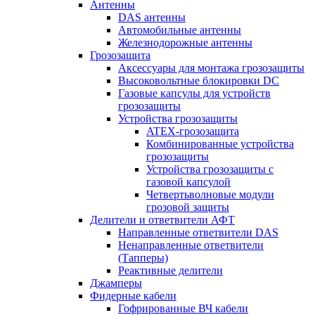
Антенны
DAS антенны
Автомобильные антенны
Железнодорожные антенны
Грозозащита
Аксессуары для монтажа грозозащиты
Высоковольтные блокировки DC
Газовые капсулы для устройств
грозозащиты
Устройства грозозащиты
ATEX-грозозащита
Комбинированные устройства
грозозащиты
Устройства грозозащиты с
газовой капсулой
Четвертьволновые модули
грозовой защиты
Делители и ответвители АФТ
Направленные ответвители DAS
Ненаправленные ответвители
(Тапперы)
Реактивные делители
Джамперы
Фидерные кабели
Гофрированные ВЧ кабели