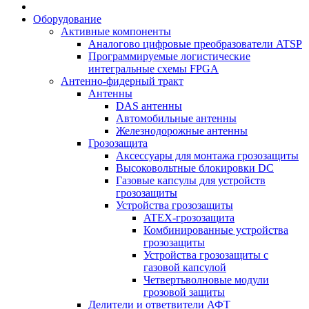
Оборудование
Активные компоненты
Аналогово цифровые преобразователи ATSP
Программируемые логистические
интегральные схемы FPGA
Антенно-фидерный тракт
Антенны
DAS антенны
Автомобильные антенны
Железнодорожные антенны
Грозозащита
Аксессуары для монтажа грозозащиты
Высоковольтные блокировки DC
Газовые капсулы для устройств
грозозащиты
Устройства грозозащиты
ATEX-грозозащита
Комбинированные устройства
грозозащиты
Устройства грозозащиты с
газовой капсулой
Четвертьволновые модули
грозовой защиты
Делители и ответвители АФТ