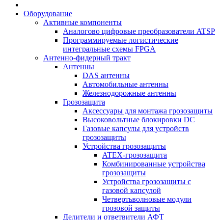
Оборудование
Активные компоненты
Аналогово цифровые преобразователи ATSP
Программируемые логистические
интегральные схемы FPGA
Антенно-фидерный тракт
Антенны
DAS антенны
Автомобильные антенны
Железнодорожные антенны
Грозозащита
Аксессуары для монтажа грозозащиты
Высоковольтные блокировки DC
Газовые капсулы для устройств
грозозащиты
Устройства грозозащиты
ATEX-грозозащита
Комбинированные устройства
грозозащиты
Устройства грозозащиты с
газовой капсулой
Четвертьволновые модули
грозовой защиты
Делители и ответвители АФТ