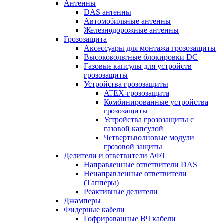
Антенны
DAS антенны
Автомобильные антенны
Железнодорожные антенны
Грозозащита
Аксессуары для монтажа грозозащиты
Высоковольтные блокировки DC
Газовые капсулы для устройств
грозозащиты
Устройства грозозащиты
ATEX-грозозащита
Комбинированные устройства
грозозащиты
Устройства грозозащиты с
газовой капсулой
Четвертьволновые модули
грозовой защиты
Делители и ответвители АФТ
Направленные ответвители DAS
Ненаправленные ответвители
(Тапперы)
Реактивные делители
Джамперы
Фидерные кабели
Гофрированные ВЧ кабели