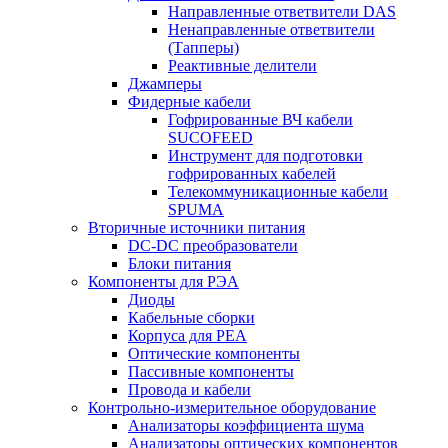
Направленные ответвители DAS
Ненаправленные ответвители
(Тапперы)
Реактивные делители
Джамперы
Фидерные кабели
Гофрированные ВЧ кабели
SUCOFEED
Инструмент для подготовки
гофрированных кабелей
Телекоммуникационные кабели
SPUMA
Вторичные источники питания
DC-DC преобразователи
Блоки питания
Компоненты для РЭА
Диоды
Кабельные сборки
Корпуса для РЕА
Оптические компоненты
Пассивные компоненты
Провода и кабели
Контрольно-измерительное оборудование
Анализаторы коэффициента шума
Анализаторы оптических компонентов