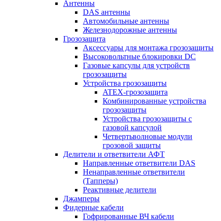
Антенны
DAS антенны
Автомобильные антенны
Железнодорожные антенны
Грозозащита
Аксессуары для монтажа грозозащиты
Высоковольтные блокировки DC
Газовые капсулы для устройств
грозозащиты
Устройства грозозащиты
ATEX-грозозащита
Комбинированные устройства
грозозащиты
Устройства грозозащиты с
газовой капсулой
Четвертьволновые модули
грозовой защиты
Делители и ответвители АФТ
Направленные ответвители DAS
Ненаправленные ответвители
(Тапперы)
Реактивные делители
Джамперы
Фидерные кабели
Гофрированные ВЧ кабели