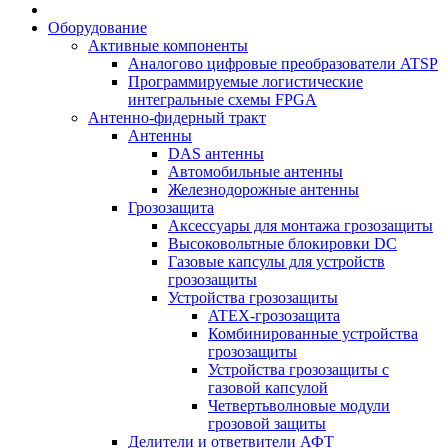
Оборудование
Активные компоненты
Аналогово цифровые преобразователи ATSP
Программируемые логистические
интегральные схемы FPGA
Антенно-фидерный тракт
Антенны
DAS антенны
Автомобильные антенны
Железнодорожные антенны
Грозозащита
Аксессуары для монтажа грозозащиты
Высоковольтные блокировки DC
Газовые капсулы для устройств
грозозащиты
Устройства грозозащиты
ATEX-грозозащита
Комбинированные устройства
грозозащиты
Устройства грозозащиты с
газовой капсулой
Четвертьволновые модули
грозовой защиты
Делители и ответвители АФТ