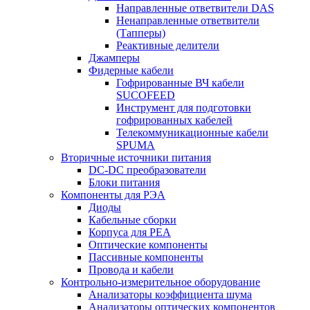
Направленные ответвители DAS
Ненаправленные ответвители
(Тапперы)
Реактивные делители
Джамперы
Фидерные кабели
Гофрированные ВЧ кабели
SUCOFEED
Инструмент для подготовки
гофрированных кабелей
Телекоммуникационные кабели
SPUMA
Вторичные источники питания
DC-DC преобразователи
Блоки питания
Компоненты для РЭА
Диоды
Кабельные сборки
Корпуса для РЕА
Оптические компоненты
Пассивные компоненты
Провода и кабели
Контрольно-измерительное оборудование
Анализаторы коэффициента шума
Анализаторы оптических компонентов