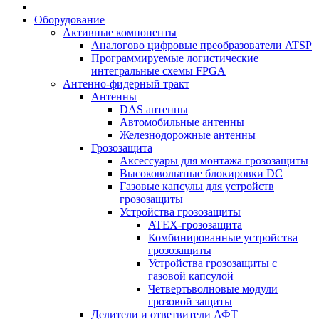
Оборудование
Активные компоненты
Аналогово цифровые преобразователи ATSP
Программируемые логистические
интегральные схемы FPGA
Антенно-фидерный тракт
Антенны
DAS антенны
Автомобильные антенны
Железнодорожные антенны
Грозозащита
Аксессуары для монтажа грозозащиты
Высоковольтные блокировки DC
Газовые капсулы для устройств
грозозащиты
Устройства грозозащиты
ATEX-грозозащита
Комбинированные устройства
грозозащиты
Устройства грозозащиты с
газовой капсулой
Четвертьволновые модули
грозовой защиты
Делители и ответвители АФТ