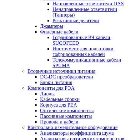
Направленные ответвители DAS
Ненаправленные ответвители
(Тапперы)
Реактивные делители
Джамперы
Фидерные кабели
Гофрированные ВЧ кабели
SUCOFEED
Инструмент для подготовки
гофрированных кабелей
Телекоммуникационные кабели
SPUMA
Вторичные источники питания
DC-DC преобразователи
Блоки питания
Компоненты для РЭА
Диоды
Кабельные сборки
Корпуса для РЕА
Оптические компоненты
Пассивные компоненты
Провода и кабели
Контрольно-измерительное оборудование
Анализаторы коэффициента шума
Анализаторы оптических компонентов