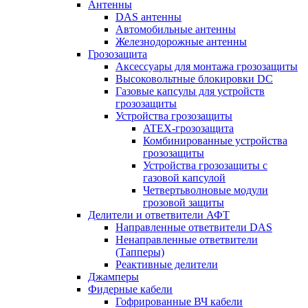
Антенны
DAS антенны
Автомобильные антенны
Железнодорожные антенны
Грозозащита
Аксессуары для монтажа грозозащиты
Высоковольтные блокировки DC
Газовые капсулы для устройств
грозозащиты
Устройства грозозащиты
ATEX-грозозащита
Комбинированные устройства
грозозащиты
Устройства грозозащиты с
газовой капсулой
Четвертьволновые модули
грозовой защиты
Делители и ответвители АФТ
Направленные ответвители DAS
Ненаправленные ответвители
(Тапперы)
Реактивные делители
Джамперы
Фидерные кабели
Гофрированные ВЧ кабели