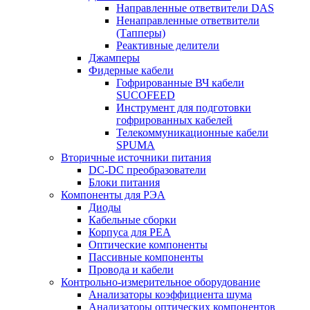
Направленные ответвители DAS
Ненаправленные ответвители
(Тапперы)
Реактивные делители
Джамперы
Фидерные кабели
Гофрированные ВЧ кабели
SUCOFEED
Инструмент для подготовки
гофрированных кабелей
Телекоммуникационные кабели
SPUMA
Вторичные источники питания
DC-DC преобразователи
Блоки питания
Компоненты для РЭА
Диоды
Кабельные сборки
Корпуса для РЕА
Оптические компоненты
Пассивные компоненты
Провода и кабели
Контрольно-измерительное оборудование
Анализаторы коэффициента шума
Анализаторы оптических компонентов