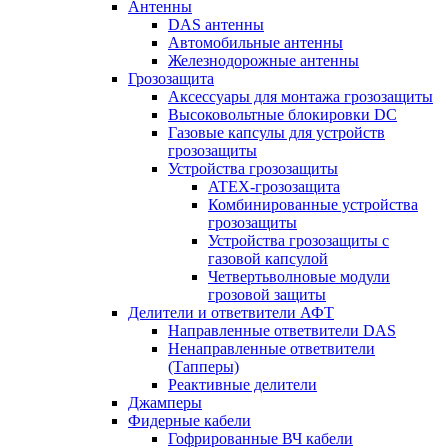
Антенны
DAS антенны
Автомобильные антенны
Железнодорожные антенны
Грозозащита
Аксессуары для монтажа грозозащиты
Высоковольтные блокировки DC
Газовые капсулы для устройств
грозозащиты
Устройства грозозащиты
ATEX-грозозащита
Комбинированные устройства
грозозащиты
Устройства грозозащиты с
газовой капсулой
Четвертьволновые модули
грозовой защиты
Делители и ответвители АФТ
Направленные ответвители DAS
Ненаправленные ответвители
(Тапперы)
Реактивные делители
Джамперы
Фидерные кабели
Гофрированные ВЧ кабели