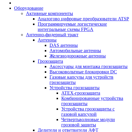
Оборудование
Активные компоненты
Аналогово цифровые преобразователи ATSP
Программируемые логистические
интегральные схемы FPGA
Антенно-фидерный тракт
Антенны
DAS антенны
Автомобильные антенны
Железнодорожные антенны
Грозозащита
Аксессуары для монтажа грозозащиты
Высоковольтные блокировки DC
Газовые капсулы для устройств
грозозащиты
Устройства грозозащиты
ATEX-грозозащита
Комбинированные устройства
грозозащиты
Устройства грозозащиты с
газовой капсулой
Четвертьволновые модули
грозовой защиты
Делители и ответвители АФТ