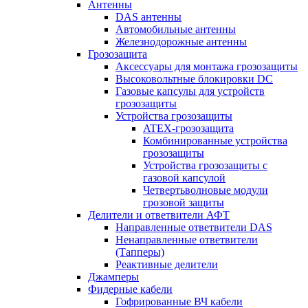
Антенны
DAS антенны
Автомобильные антенны
Железнодорожные антенны
Грозозащита
Аксессуары для монтажа грозозащиты
Высоковольтные блокировки DC
Газовые капсулы для устройств
грозозащиты
Устройства грозозащиты
ATEX-грозозащита
Комбинированные устройства
грозозащиты
Устройства грозозащиты с
газовой капсулой
Четвертьволновые модули
грозовой защиты
Делители и ответвители АФТ
Направленные ответвители DAS
Ненаправленные ответвители
(Тапперы)
Реактивные делители
Джамперы
Фидерные кабели
Гофрированные ВЧ кабели