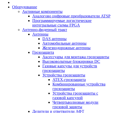
Оборудование
Активные компоненты
Аналогово цифровые преобразователи ATSP
Программируемые логистические
интегральные схемы FPGA
Антенно-фидерный тракт
Антенны
DAS антенны
Автомобильные антенны
Железнодорожные антенны
Грозозащита
Аксессуары для монтажа грозозащиты
Высоковольтные блокировки DC
Газовые капсулы для устройств
грозозащиты
Устройства грозозащиты
ATEX-грозозащита
Комбинированные устройства
грозозащиты
Устройства грозозащиты с
газовой капсулой
Четвертьволновые модули
грозовой защиты
Делители и ответвители АФТ