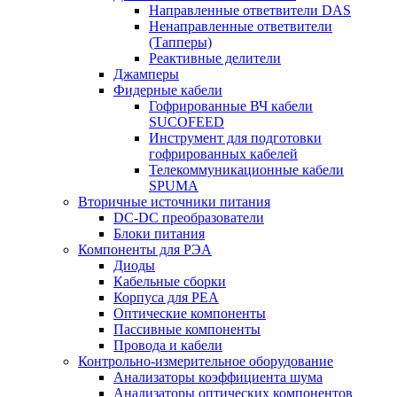
Направленные ответвители DAS
Ненаправленные ответвители
(Тапперы)
Реактивные делители
Джамперы
Фидерные кабели
Гофрированные ВЧ кабели
SUCOFEED
Инструмент для подготовки
гофрированных кабелей
Телекоммуникационные кабели
SPUMA
Вторичные источники питания
DC-DC преобразователи
Блоки питания
Компоненты для РЭА
Диоды
Кабельные сборки
Корпуса для РЕА
Оптические компоненты
Пассивные компоненты
Провода и кабели
Контрольно-измерительное оборудование
Анализаторы коэффициента шума
Анализаторы оптических компонентов