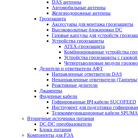
DAS антенны
Автомобильные антенны
Железнодорожные антенны
Грозозащита
Аксессуары для монтажа грозозащиты
Высоковольтные блокировки DC
Газовые капсулы для устройств грозоза
Устройства грозозащиты
ATEX-грозозащита
Комбинированные устройства гро
Устройства грозозащиты с газовой
Четвертьволновые модули грозов
Делители и ответвители АФТ
Направленные ответвители DAS
Ненаправленные ответвители (Тапперы
Реактивные делители
Джамперы
Фидерные кабели
Гофрированные ВЧ кабели SUCOFEED
Инструмент для подготовки гофрирова
Телекоммуникационные кабели SPUMA
Вторичные источники питания
DC-DC преобразователи
Блоки питания
Компоненты для РЭА