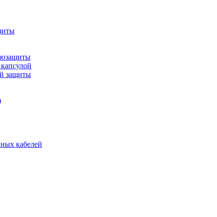
щиты
зозащиты
 капсулой
ой защиты
)
нных кабелей