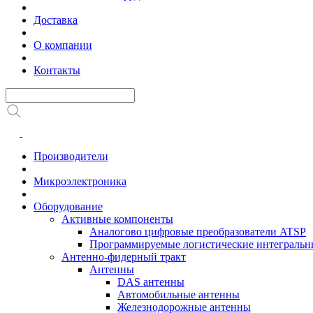
Доставка
О компании
Контакты
Производители
Микроэлектроника
Оборудование
Активные компоненты
Аналогово цифровые преобразователи ATSP
Программируемые логистические интеграль
Антенно-фидерный тракт
Антенны
DAS антенны
Автомобильные антенны
Железнодорожные антенны