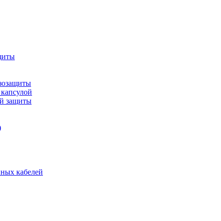
щиты
зозащиты
 капсулой
ой защиты
)
нных кабелей