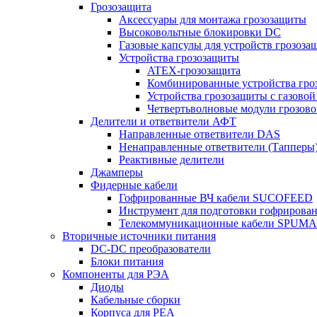
Грозозащита
Аксессуары для монтажа грозозащиты
Высоковольтные блокировки DC
Газовые капсулы для устройств грозоза
Устройства грозозащиты
ATEX-грозозащита
Комбинированные устройства гро
Устройства грозозащиты с газовой
Четвертьволновые модули грозов
Делители и ответвители АФТ
Направленные ответвители DAS
Ненаправленные ответвители (Тапперы
Реактивные делители
Джамперы
Фидерные кабели
Гофрированные ВЧ кабели SUCOFEED
Инструмент для подготовки гофрирова
Телекоммуникационные кабели SPUMA
Вторичные источники питания
DC-DC преобразователи
Блоки питания
Компоненты для РЭА
Диоды
Кабельные сборки
Корпуса для РЕА