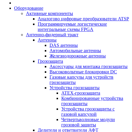
Оборудование
Активные компоненты
Аналогово цифровые преобразователи ATSP
Программируемые логистические
интегральные схемы FPGA
Антенно-фидерный тракт
Антенны
DAS антенны
Автомобильные антенны
Железнодорожные антенны
Грозозащита
Аксессуары для монтажа грозозащиты
Высоковольтные блокировки DC
Газовые капсулы для устройств
грозозащиты
Устройства грозозащиты
ATEX-грозозащита
Комбинированные устройства
грозозащиты
Устройства грозозащиты с
газовой капсулой
Четвертьволновые модули
грозовой защиты
Делители и ответвители АФТ