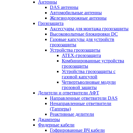
Антенны
DAS антенны
Автомобильные антенны
Железнодорожные антенны
Грозозащита
Аксессуары для монтажа грозозащиты
Высоковольтные блокировки DC
Газовые капсулы для устройств
грозозащиты
Устройства грозозащиты
ATEX-грозозащита
Комбинированные устройства
грозозащиты
Устройства грозозащиты с
газовой капсулой
Четвертьволновые модули
грозовой защиты
Делители и ответвители АФТ
Направленные ответвители DAS
Ненаправленные ответвители
(Тапперы)
Реактивные делители
Джамперы
Фидерные кабели
Гофрированные ВЧ кабели