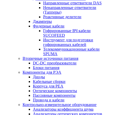
Направленные ответвители DAS
Ненаправленные ответвители
(Тапперы)
Реактивные делители
Джамперы
Фидерные кабели
Гофрированные ВЧ кабели
SUCOFEED
Инструмент для подготовки
гофрированных кабелей
Телекоммуникационные кабели
SPUMA
Вторичные источники питания
DC-DC преобразователи
Блоки питания
Компоненты для РЭА
Диоды
Кабельные сборки
Корпуса для РЕА
Оптические компоненты
Пассивные компоненты
Провода и кабели
Контрольно-измерительное оборудование
Анализаторы коэффициента шума
Анализаторы оптических компонентов