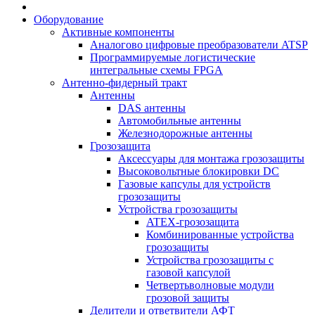
Оборудование
Активные компоненты
Аналогово цифровые преобразователи ATSP
Программируемые логистические
интегральные схемы FPGA
Антенно-фидерный тракт
Антенны
DAS антенны
Автомобильные антенны
Железнодорожные антенны
Грозозащита
Аксессуары для монтажа грозозащиты
Высоковольтные блокировки DC
Газовые капсулы для устройств
грозозащиты
Устройства грозозащиты
ATEX-грозозащита
Комбинированные устройства
грозозащиты
Устройства грозозащиты с
газовой капсулой
Четвертьволновые модули
грозовой защиты
Делители и ответвители АФТ