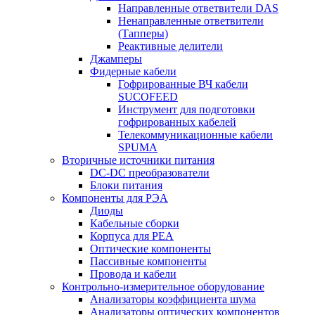
Направленные ответвители DAS
Ненаправленные ответвители
(Тапперы)
Реактивные делители
Джамперы
Фидерные кабели
Гофрированные ВЧ кабели
SUCOFEED
Инструмент для подготовки
гофрированных кабелей
Телекоммуникационные кабели
SPUMA
Вторичные источники питания
DC-DC преобразователи
Блоки питания
Компоненты для РЭА
Диоды
Кабельные сборки
Корпуса для РЕА
Оптические компоненты
Пассивные компоненты
Провода и кабели
Контрольно-измерительное оборудование
Анализаторы коэффициента шума
Анализаторы оптических компонентов