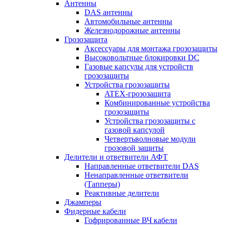
Антенны
DAS антенны
Автомобильные антенны
Железнодорожные антенны
Грозозащита
Аксессуары для монтажа грозозащиты
Высоковольтные блокировки DC
Газовые капсулы для устройств
грозозащиты
Устройства грозозащиты
ATEX-грозозащита
Комбинированные устройства
грозозащиты
Устройства грозозащиты с
газовой капсулой
Четвертьволновые модули
грозовой защиты
Делители и ответвители АФТ
Направленные ответвители DAS
Ненаправленные ответвители
(Тапперы)
Реактивные делители
Джамперы
Фидерные кабели
Гофрированные ВЧ кабели