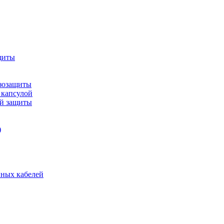
щиты
зозащиты
 капсулой
ой защиты
)
нных кабелей