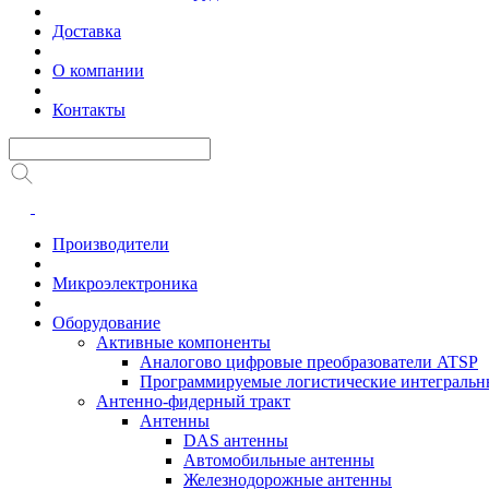
Доставка
О компании
Контакты
Производители
Микроэлектроника
Оборудование
Активные компоненты
Аналогово цифровые преобразователи ATSP
Программируемые логистические интеграль
Антенно-фидерный тракт
Антенны
DAS антенны
Автомобильные антенны
Железнодорожные антенны