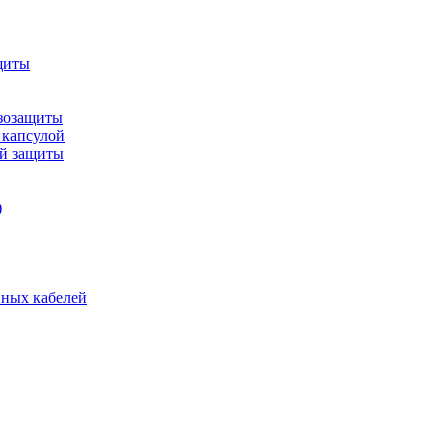
щиты
зозащиты
 капсулой
ой защиты
)
нных кабелей