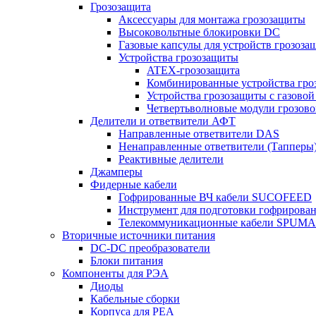
Грозозащита
Аксессуары для монтажа грозозащиты
Высоковольтные блокировки DC
Газовые капсулы для устройств грозоза
Устройства грозозащиты
ATEX-грозозащита
Комбинированные устройства гро
Устройства грозозащиты с газовой
Четвертьволновые модули грозов
Делители и ответвители АФТ
Направленные ответвители DAS
Ненаправленные ответвители (Тапперы
Реактивные делители
Джамперы
Фидерные кабели
Гофрированные ВЧ кабели SUCOFEED
Инструмент для подготовки гофрирова
Телекоммуникационные кабели SPUMA
Вторичные источники питания
DC-DC преобразователи
Блоки питания
Компоненты для РЭА
Диоды
Кабельные сборки
Корпуса для РЕА