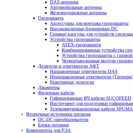
DAS антенны
Автомобильные антенны
Железнодорожные антенны
Грозозащита
Аксессуары для монтажа грозозащиты
Высоковольтные блокировки DC
Газовые капсулы для устройств грозоза
Устройства грозозащиты
ATEX-грозозащита
Комбинированные устройства гро
Устройства грозозащиты с газовой
Четвертьволновые модули грозов
Делители и ответвители АФТ
Направленные ответвители DAS
Ненаправленные ответвители (Тапперы
Реактивные делители
Джамперы
Фидерные кабели
Гофрированные ВЧ кабели SUCOFEED
Инструмент для подготовки гофрирова
Телекоммуникационные кабели SPUMA
Вторичные источники питания
DC-DC преобразователи
Блоки питания
Компоненты для РЭА