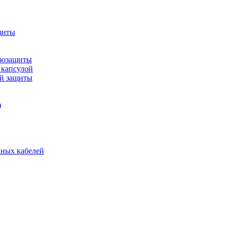
щиты
зозащиты
 капсулой
ой защиты
)
нных кабелей