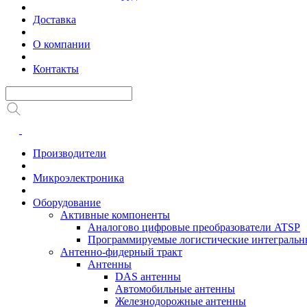
Доставка
О компании
Контакты
Производители
Микроэлектроника
Оборудование
Активные компоненты
Аналогово цифровые преобразователи ATSP
Программируемые логистические интеграль
Антенно-фидерный тракт
Антенны
DAS антенны
Автомобильные антенны
Железнодорожные антенны