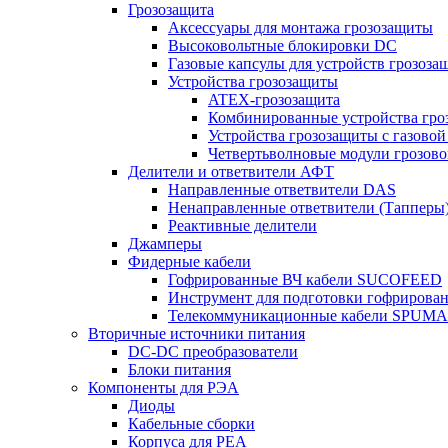
Грозозащита
Аксессуары для монтажа грозозащиты
Высоковольтные блокировки DC
Газовые капсулы для устройств грозоза
Устройства грозозащиты
ATEX-грозозащита
Комбинированные устройства гро
Устройства грозозащиты с газовой
Четвертьволновые модули грозов
Делители и ответвители АФТ
Направленные ответвители DAS
Ненаправленные ответвители (Тапперы
Реактивные делители
Джамперы
Фидерные кабели
Гофрированные ВЧ кабели SUCOFEED
Инструмент для подготовки гофрирова
Телекоммуникационные кабели SPUMA
Вторичные источники питания
DC-DC преобразователи
Блоки питания
Компоненты для РЭА
Диоды
Кабельные сборки
Корпуса для РЕА