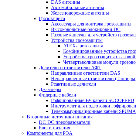
DAS антенны
Автомобильные антенны
Железнодорожные антенны
Грозозащита
Аксессуары для монтажа грозозащиты
Высоковольтные блокировки DC
Газовые капсулы для устройств грозоза
Устройства грозозащиты
ATEX-грозозащита
Комбинированные устройства гро
Устройства грозозащиты с газовой
Четвертьволновые модули грозов
Делители и ответвители АФТ
Направленные ответвители DAS
Ненаправленные ответвители (Тапперы
Реактивные делители
Джамперы
Фидерные кабели
Гофрированные ВЧ кабели SUCOFEED
Инструмент для подготовки гофрирова
Телекоммуникационные кабели SPUMA
Вторичные источники питания
DC-DC преобразователи
Блоки питания
Компоненты для РЭА