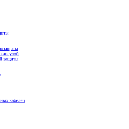
щиты
зозащиты
 капсулой
ой защиты
)
нных кабелей