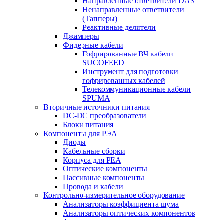
Направленные ответвители DAS
Ненаправленные ответвители
(Тапперы)
Реактивные делители
Джамперы
Фидерные кабели
Гофрированные ВЧ кабели
SUCOFEED
Инструмент для подготовки
гофрированных кабелей
Телекоммуникационные кабели
SPUMA
Вторичные источники питания
DC-DC преобразователи
Блоки питания
Компоненты для РЭА
Диоды
Кабельные сборки
Корпуса для РЕА
Оптические компоненты
Пассивные компоненты
Провода и кабели
Контрольно-измерительное оборудование
Анализаторы коэффициента шума
Анализаторы оптических компонентов