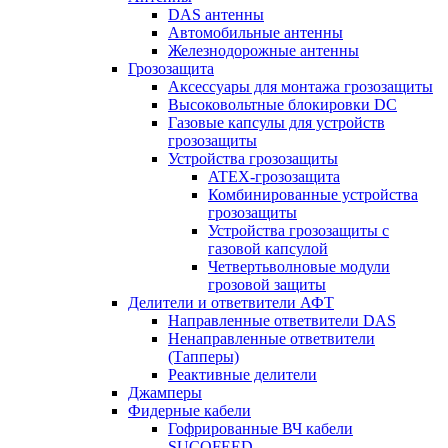
DAS антенны
Автомобильные антенны
Железнодорожные антенны
Грозозащита
Аксессуары для монтажа грозозащиты
Высоковольтные блокировки DC
Газовые капсулы для устройств
грозозащиты
Устройства грозозащиты
ATEX-грозозащита
Комбинированные устройства
грозозащиты
Устройства грозозащиты с
газовой капсулой
Четвертьволновые модули
грозовой защиты
Делители и ответвители АФТ
Направленные ответвители DAS
Ненаправленные ответвители
(Тапперы)
Реактивные делители
Джамперы
Фидерные кабели
Гофрированные ВЧ кабели
SUCOFEED