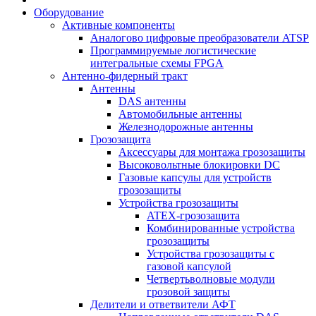
Оборудование
Активные компоненты
Аналогово цифровые преобразователи ATSP
Программируемые логистические
интегральные схемы FPGA
Антенно-фидерный тракт
Антенны
DAS антенны
Автомобильные антенны
Железнодорожные антенны
Грозозащита
Аксессуары для монтажа грозозащиты
Высоковольтные блокировки DC
Газовые капсулы для устройств
грозозащиты
Устройства грозозащиты
ATEX-грозозащита
Комбинированные устройства
грозозащиты
Устройства грозозащиты с
газовой капсулой
Четвертьволновые модули
грозовой защиты
Делители и ответвители АФТ