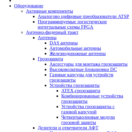
Оборудование
Активные компоненты
Аналогово цифровые преобразователи ATSP
Программируемые логистические
интегральные схемы FPGA
Антенно-фидерный тракт
Антенны
DAS антенны
Автомобильные антенны
Железнодорожные антенны
Грозозащита
Аксессуары для монтажа грозозащиты
Высоковольтные блокировки DC
Газовые капсулы для устройств
грозозащиты
Устройства грозозащиты
ATEX-грозозащита
Комбинированные устройства
грозозащиты
Устройства грозозащиты с
газовой капсулой
Четвертьволновые модули
грозовой защиты
Делители и ответвители АФТ