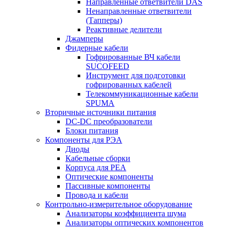
Направленные ответвители DAS
Ненаправленные ответвители
(Тапперы)
Реактивные делители
Джамперы
Фидерные кабели
Гофрированные ВЧ кабели
SUCOFEED
Инструмент для подготовки
гофрированных кабелей
Телекоммуникационные кабели
SPUMA
Вторичные источники питания
DC-DC преобразователи
Блоки питания
Компоненты для РЭА
Диоды
Кабельные сборки
Корпуса для РЕА
Оптические компоненты
Пассивные компоненты
Провода и кабели
Контрольно-измерительное оборудование
Анализаторы коэффициента шума
Анализаторы оптических компонентов