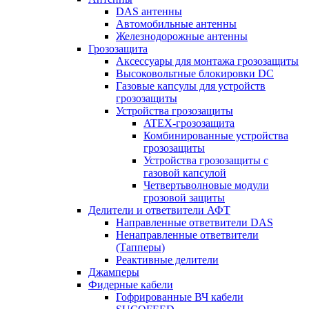
DAS антенны
Автомобильные антенны
Железнодорожные антенны
Грозозащита
Аксессуары для монтажа грозозащиты
Высоковольтные блокировки DC
Газовые капсулы для устройств
грозозащиты
Устройства грозозащиты
ATEX-грозозащита
Комбинированные устройства
грозозащиты
Устройства грозозащиты с
газовой капсулой
Четвертьволновые модули
грозовой защиты
Делители и ответвители АФТ
Направленные ответвители DAS
Ненаправленные ответвители
(Тапперы)
Реактивные делители
Джамперы
Фидерные кабели
Гофрированные ВЧ кабели