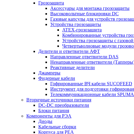
Грозозащита
Аксессуары для монтажа грозозащиты
Высоковольтные блокировки DC
Газовые капсулы для устройств грозоза
Устройства грозозащиты
ATEX-грозозащита
Комбинированные устройства гро
Устройства грозозащиты с газовой
Четвертьволновые модули грозов
Делители и ответвители АФТ
Направленные ответвители DAS
Ненаправленные ответвители (Тапперы
Реактивные делители
Джамперы
Фидерные кабели
Гофрированные ВЧ кабели SUCOFEED
Инструмент для подготовки гофрирова
Телекоммуникационные кабели SPUMA
Вторичные источники питания
DC-DC преобразователи
Блоки питания
Компоненты для РЭА
Диоды
Кабельные сборки
Корпуса для РЕА