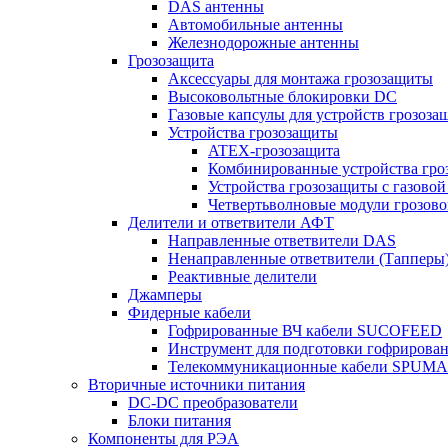
DAS антенны
Автомобильные антенны
Железнодорожные антенны
Грозозащита
Аксессуары для монтажа грозозащиты
Высоковольтные блокировки DC
Газовые капсулы для устройств грозоза
Устройства грозозащиты
ATEX-грозозащита
Комбинированные устройства гро
Устройства грозозащиты с газовой
Четвертьволновые модули грозов
Делители и ответвители АФТ
Направленные ответвители DAS
Ненаправленные ответвители (Тапперы
Реактивные делители
Джамперы
Фидерные кабели
Гофрированные ВЧ кабели SUCOFEED
Инструмент для подготовки гофрирова
Телекоммуникационные кабели SPUMA
Вторичные источники питания
DC-DC преобразователи
Блоки питания
Компоненты для РЭА