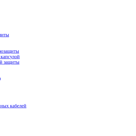
щиты
зозащиты
 капсулой
ой защиты
)
нных кабелей