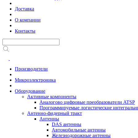
Доставка
О компании
Контакты
Производители
Микроэлектроника
Оборудование
Активные компоненты
Аналогово цифровые преобразователи ATSP
Программируемые логистические интеграль
Антенно-фидерный тракт
Антенны
DAS антенны
Автомобильные антенны
Железнодорожные антенны