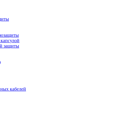
щиты
зозащиты
 капсулой
ой защиты
)
нных кабелей