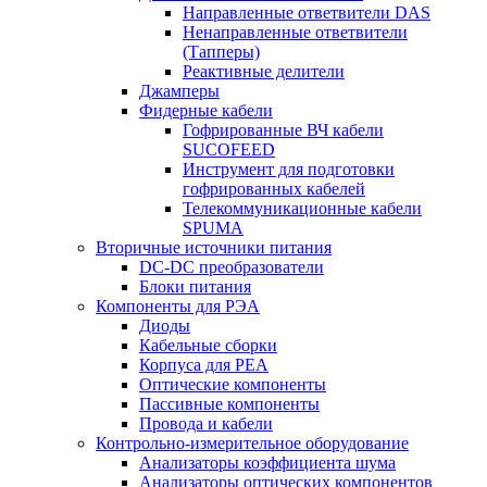
Направленные ответвители DAS
Ненаправленные ответвители
(Тапперы)
Реактивные делители
Джамперы
Фидерные кабели
Гофрированные ВЧ кабели
SUCOFEED
Инструмент для подготовки
гофрированных кабелей
Телекоммуникационные кабели
SPUMA
Вторичные источники питания
DC-DC преобразователи
Блоки питания
Компоненты для РЭА
Диоды
Кабельные сборки
Корпуса для РЕА
Оптические компоненты
Пассивные компоненты
Провода и кабели
Контрольно-измерительное оборудование
Анализаторы коэффициента шума
Анализаторы оптических компонентов