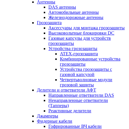
Антенны
DAS антенны
Автомобильные антенны
Железнодорожные антенны
Грозозащита
Аксессуары для монтажа грозозащиты
Высоковольтные блокировки DC
Газовые капсулы для устройств
грозозащиты
Устройства грозозащиты
ATEX-грозозащита
Комбинированные устройства
грозозащиты
Устройства грозозащиты с
газовой капсулой
Четвертьволновые модули
грозовой защиты
Делители и ответвители АФТ
Направленные ответвители DAS
Ненаправленные ответвители
(Тапперы)
Реактивные делители
Джамперы
Фидерные кабели
Гофрированные ВЧ кабели