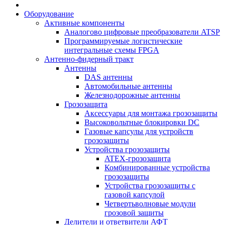
Оборудование
Активные компоненты
Аналогово цифровые преобразователи ATSP
Программируемые логистические
интегральные схемы FPGA
Антенно-фидерный тракт
Антенны
DAS антенны
Автомобильные антенны
Железнодорожные антенны
Грозозащита
Аксессуары для монтажа грозозащиты
Высоковольтные блокировки DC
Газовые капсулы для устройств
грозозащиты
Устройства грозозащиты
ATEX-грозозащита
Комбинированные устройства
грозозащиты
Устройства грозозащиты с
газовой капсулой
Четвертьволновые модули
грозовой защиты
Делители и ответвители АФТ