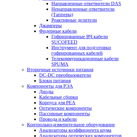
Направленные ответвители DAS
Ненаправленные ответвители
(Тапперы)
Реактивные делители
Джамперы
Фидерные кабели
Гофрированные ВЧ кабели
SUCOFEED
Инструмент для подготовки
гофрированных кабелей
Телекоммуникационные кабели
SPUMA
Вторичные источники питания
DC-DC преобразователи
Блоки питания
Компоненты для РЭА
Диоды
Кабельные сборки
Корпуса для РЕА
Оптические компоненты
Пассивные компоненты
Провода и кабели
Контрольно-измерительное оборудование
Анализаторы коэффициента шума
Анализаторы оптических компонентов