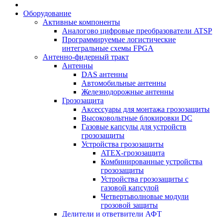
Оборудование
Активные компоненты
Аналогово цифровые преобразователи ATSP
Программируемые логистические
интегральные схемы FPGA
Антенно-фидерный тракт
Антенны
DAS антенны
Автомобильные антенны
Железнодорожные антенны
Грозозащита
Аксессуары для монтажа грозозащиты
Высоковольтные блокировки DC
Газовые капсулы для устройств
грозозащиты
Устройства грозозащиты
ATEX-грозозащита
Комбинированные устройства
грозозащиты
Устройства грозозащиты с
газовой капсулой
Четвертьволновые модули
грозовой защиты
Делители и ответвители АФТ