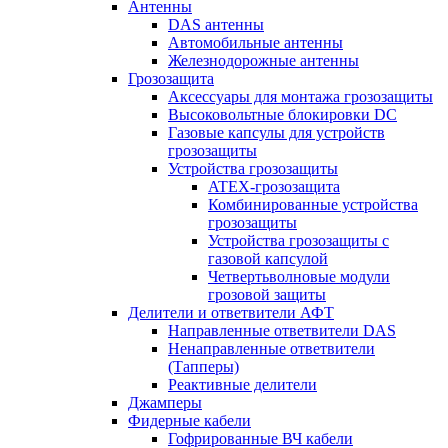
Антенны
DAS антенны
Автомобильные антенны
Железнодорожные антенны
Грозозащита
Аксессуары для монтажа грозозащиты
Высоковольтные блокировки DC
Газовые капсулы для устройств
грозозащиты
Устройства грозозащиты
ATEX-грозозащита
Комбинированные устройства
грозозащиты
Устройства грозозащиты с
газовой капсулой
Четвертьволновые модули
грозовой защиты
Делители и ответвители АФТ
Направленные ответвители DAS
Ненаправленные ответвители
(Тапперы)
Реактивные делители
Джамперы
Фидерные кабели
Гофрированные ВЧ кабели