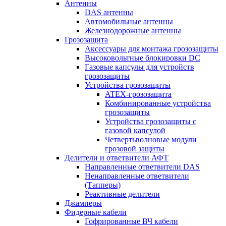
Антенны
DAS антенны
Автомобильные антенны
Железнодорожные антенны
Грозозащита
Аксессуары для монтажа грозозащиты
Высоковольтные блокировки DC
Газовые капсулы для устройств
грозозащиты
Устройства грозозащиты
ATEX-грозозащита
Комбинированные устройства
грозозащиты
Устройства грозозащиты с
газовой капсулой
Четвертьволновые модули
грозовой защиты
Делители и ответвители АФТ
Направленные ответвители DAS
Ненаправленные ответвители
(Тапперы)
Реактивные делители
Джамперы
Фидерные кабели
Гофрированные ВЧ кабели