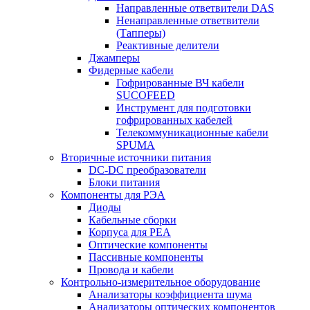
Направленные ответвители DAS
Ненаправленные ответвители
(Тапперы)
Реактивные делители
Джамперы
Фидерные кабели
Гофрированные ВЧ кабели
SUCOFEED
Инструмент для подготовки
гофрированных кабелей
Телекоммуникационные кабели
SPUMA
Вторичные источники питания
DC-DC преобразователи
Блоки питания
Компоненты для РЭА
Диоды
Кабельные сборки
Корпуса для РЕА
Оптические компоненты
Пассивные компоненты
Провода и кабели
Контрольно-измерительное оборудование
Анализаторы коэффициента шума
Анализаторы оптических компонентов