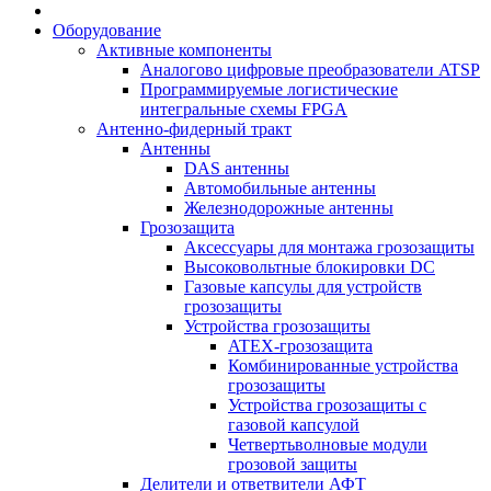
Оборудование
Активные компоненты
Аналогово цифровые преобразователи ATSP
Программируемые логистические
интегральные схемы FPGA
Антенно-фидерный тракт
Антенны
DAS антенны
Автомобильные антенны
Железнодорожные антенны
Грозозащита
Аксессуары для монтажа грозозащиты
Высоковольтные блокировки DC
Газовые капсулы для устройств
грозозащиты
Устройства грозозащиты
ATEX-грозозащита
Комбинированные устройства
грозозащиты
Устройства грозозащиты с
газовой капсулой
Четвертьволновые модули
грозовой защиты
Делители и ответвители АФТ