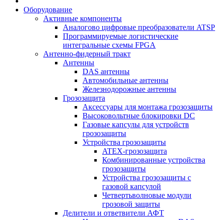
Оборудование
Активные компоненты
Аналогово цифровые преобразователи ATSP
Программируемые логистические
интегральные схемы FPGA
Антенно-фидерный тракт
Антенны
DAS антенны
Автомобильные антенны
Железнодорожные антенны
Грозозащита
Аксессуары для монтажа грозозащиты
Высоковольтные блокировки DC
Газовые капсулы для устройств
грозозащиты
Устройства грозозащиты
ATEX-грозозащита
Комбинированные устройства
грозозащиты
Устройства грозозащиты с
газовой капсулой
Четвертьволновые модули
грозовой защиты
Делители и ответвители АФТ