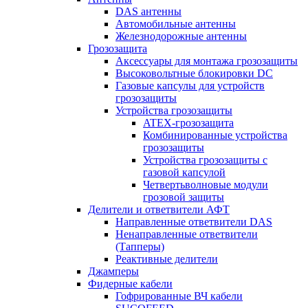
DAS антенны
Автомобильные антенны
Железнодорожные антенны
Грозозащита
Аксессуары для монтажа грозозащиты
Высоковольтные блокировки DC
Газовые капсулы для устройств
грозозащиты
Устройства грозозащиты
ATEX-грозозащита
Комбинированные устройства
грозозащиты
Устройства грозозащиты с
газовой капсулой
Четвертьволновые модули
грозовой защиты
Делители и ответвители АФТ
Направленные ответвители DAS
Ненаправленные ответвители
(Тапперы)
Реактивные делители
Джамперы
Фидерные кабели
Гофрированные ВЧ кабели