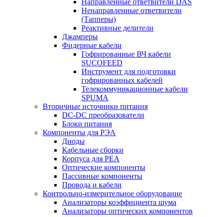
Направленные ответвители DAS
Ненаправленные ответвители
(Тапперы)
Реактивные делители
Джамперы
Фидерные кабели
Гофрированные ВЧ кабели
SUCOFEED
Инструмент для подготовки
гофрированных кабелей
Телекоммуникационные кабели
SPUMA
Вторичные источники питания
DC-DC преобразователи
Блоки питания
Компоненты для РЭА
Диоды
Кабельные сборки
Корпуса для РЕА
Оптические компоненты
Пассивные компоненты
Провода и кабели
Контрольно-измерительное оборудование
Анализаторы коэффициента шума
Анализаторы оптических компонентов