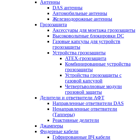
Антенны
DAS антенны
Автомобильные антенны
Железнодорожные антенны
Грозозащита
Аксессуары для монтажа грозозащиты
Высоковольтные блокировки DC
Газовые капсулы для устройств
грозозащиты
Устройства грозозащиты
ATEX-грозозащита
Комбинированные устройства
грозозащиты
Устройства грозозащиты с
газовой капсулой
Четвертьволновые модули
грозовой защиты
Делители и ответвители АФТ
Направленные ответвители DAS
Ненаправленные ответвители
(Тапперы)
Реактивные делители
Джамперы
Фидерные кабели
Гофрированные ВЧ кабели