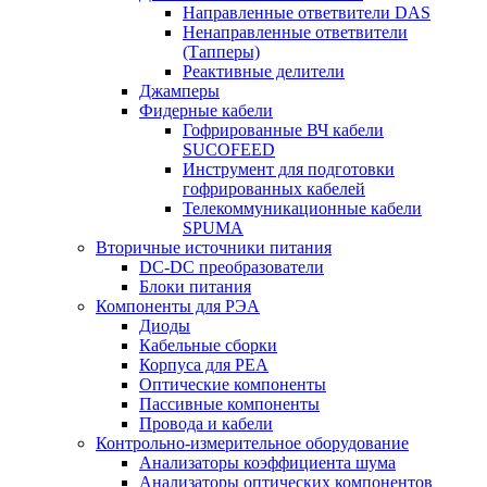
Направленные ответвители DAS
Ненаправленные ответвители
(Тапперы)
Реактивные делители
Джамперы
Фидерные кабели
Гофрированные ВЧ кабели
SUCOFEED
Инструмент для подготовки
гофрированных кабелей
Телекоммуникационные кабели
SPUMA
Вторичные источники питания
DC-DC преобразователи
Блоки питания
Компоненты для РЭА
Диоды
Кабельные сборки
Корпуса для РЕА
Оптические компоненты
Пассивные компоненты
Провода и кабели
Контрольно-измерительное оборудование
Анализаторы коэффициента шума
Анализаторы оптических компонентов