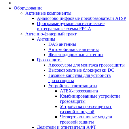
Оборудование
Активные компоненты
Аналогово цифровые преобразователи ATSP
Программируемые логистические
интегральные схемы FPGA
Антенно-фидерный тракт
Антенны
DAS антенны
Автомобильные антенны
Железнодорожные антенны
Грозозащита
Аксессуары для монтажа грозозащиты
Высоковольтные блокировки DC
Газовые капсулы для устройств
грозозащиты
Устройства грозозащиты
ATEX-грозозащита
Комбинированные устройства
грозозащиты
Устройства грозозащиты с
газовой капсулой
Четвертьволновые модули
грозовой защиты
Делители и ответвители АФТ