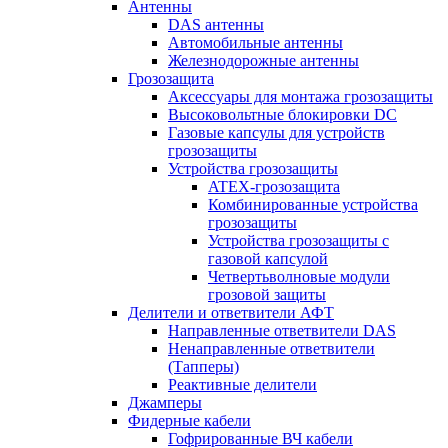
Антенны
DAS антенны
Автомобильные антенны
Железнодорожные антенны
Грозозащита
Аксессуары для монтажа грозозащиты
Высоковольтные блокировки DC
Газовые капсулы для устройств
грозозащиты
Устройства грозозащиты
ATEX-грозозащита
Комбинированные устройства
грозозащиты
Устройства грозозащиты с
газовой капсулой
Четвертьволновые модули
грозовой защиты
Делители и ответвители АФТ
Направленные ответвители DAS
Ненаправленные ответвители
(Тапперы)
Реактивные делители
Джамперы
Фидерные кабели
Гофрированные ВЧ кабели