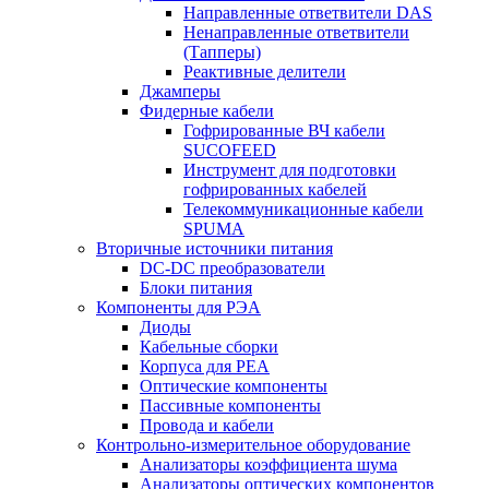
Направленные ответвители DAS
Ненаправленные ответвители
(Тапперы)
Реактивные делители
Джамперы
Фидерные кабели
Гофрированные ВЧ кабели
SUCOFEED
Инструмент для подготовки
гофрированных кабелей
Телекоммуникационные кабели
SPUMA
Вторичные источники питания
DC-DC преобразователи
Блоки питания
Компоненты для РЭА
Диоды
Кабельные сборки
Корпуса для РЕА
Оптические компоненты
Пассивные компоненты
Провода и кабели
Контрольно-измерительное оборудование
Анализаторы коэффициента шума
Анализаторы оптических компонентов