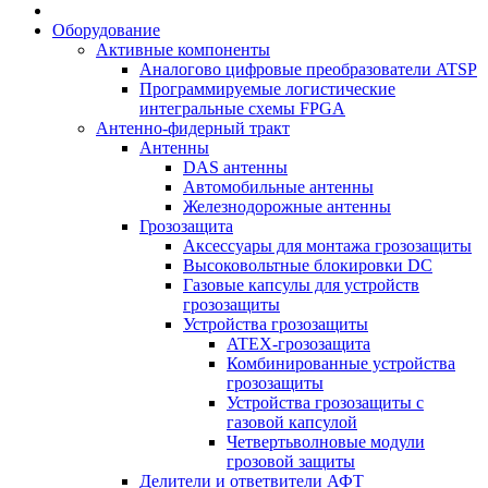
Оборудование
Активные компоненты
Аналогово цифровые преобразователи ATSP
Программируемые логистические
интегральные схемы FPGA
Антенно-фидерный тракт
Антенны
DAS антенны
Автомобильные антенны
Железнодорожные антенны
Грозозащита
Аксессуары для монтажа грозозащиты
Высоковольтные блокировки DC
Газовые капсулы для устройств
грозозащиты
Устройства грозозащиты
ATEX-грозозащита
Комбинированные устройства
грозозащиты
Устройства грозозащиты с
газовой капсулой
Четвертьволновые модули
грозовой защиты
Делители и ответвители АФТ